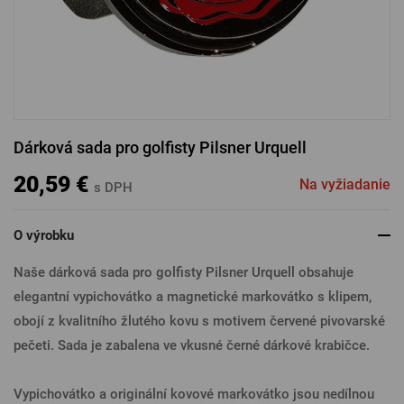
PRIHLÁSENIE CEZ FACEBOOK
PRIHLÁSENIE CEZ GOOGLE
Dárková sada pro golfisty Pilsner Urquell
PRIHLÁSENIE CEZ APPLE
20,59 €
Na vyžiadanie
s DPH
O výrobku
PRIHLÁSENIE CEZ SEZNAM
Naše dárková sada pro golfisty Pilsner Urquell obsahuje
elegantní vypichovátko a magnetické markovátko s klipem,
obojí z kvalitního žlutého kovu s motivem červené pivovarské
pečeti. Sada je zabalena ve vkusné černé dárkové krabičce.
Vypichovátko a originální kovové markovátko jsou nedílnou