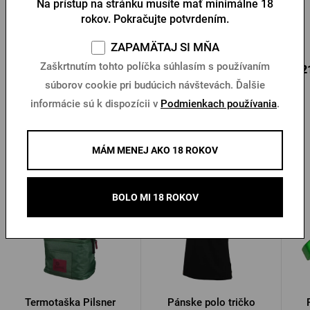
Na prístup na stránku musíte mať minimálne 18
pečiatky Pilsner Urquell
otváračom Pilsner
Urquell
rokov. Pokračujte potvrdením.
Na sklade > 10 ks
Na sklade > 10 ks
ZAPAMÄTAJ SI MŇA
1,18 €
Zaškrtnutím tohto políčka súhlasím s používaním
1,05 €
0,2
Kúpiť
Kúpiť
1,69 €
súborov cookie pri budúcich návštevách. Ďalšie
informácie sú k dispozícii v
Podmienkach používania
.
Ďalšie produkty od Pilsner Urquell
MÁM MENEJ AKO 18 ROKOV
BOLO MI 18 ROKOV
Termotaška Pilsner
Pánske polo tričko