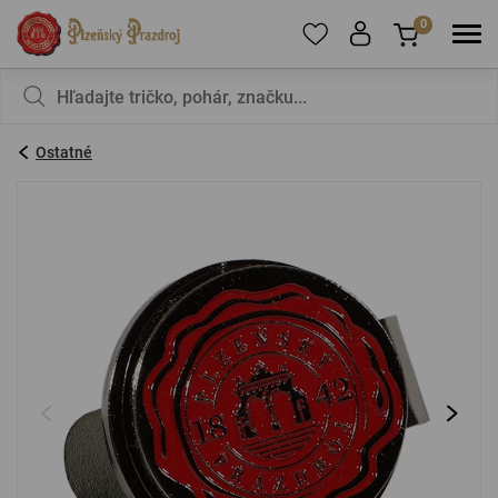
0
Ak chcete pridať produkty do obľúbených,
V košíku nemáte nič, nie je to škoda?
zaregistrujte
sa
.
Ostatné
E-mail:
*
Heslo:
*
PRIHLÁSIŤ SA
Zabudnuté heslo
Nová registrácia