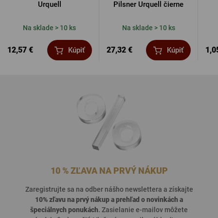
Urquell
Pilsner Urquell čierne
Na sklade > 10 ks
Na sklade > 10 ks
12,57 €
27,32 €
1,0
Kúpiť
Kúpiť
10 % ZĽAVA NA PRVÝ NÁKUP
Zaregistrujte sa na odber nášho newslettera a získajte
10% zľavu na prvý nákup a prehľad o
novinkách a
špeciálnych ponukách
. Zasielanie e-mailov môžete