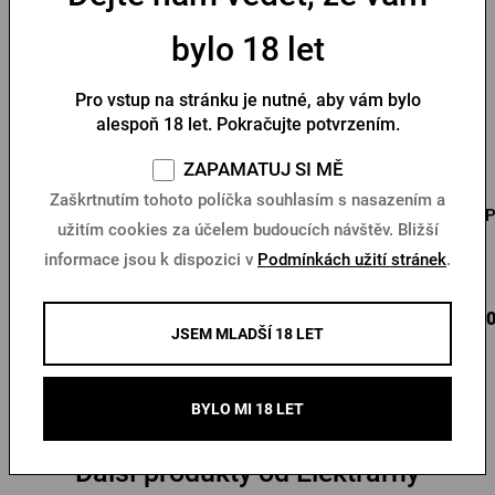
bylo 18 let
Pro vstup na stránku je nutné, aby vám bylo
alespoň 18 let. Pokračujte potvrzením.
ZAPAMATUJ SI MĚ
Pánské triko Pilsner
Pánské triko PU logo s
Zaškrtnutím tohoto políčka souhlasím s nasazením a
Urquell béžová pečeť
pečetí černé
P
užitím cookies za účelem budoucích návštěv. Bližší
informace jsou k dispozici v
Podmínkách užití stránek
.
Skladem > 10 ks
Skladem > 10 ks
375 Kč
550 Kč
650
Koupit
Koupit
JSEM MLADŠÍ 18 LET
BYLO MI 18 LET
Další produkty od Elektrárny