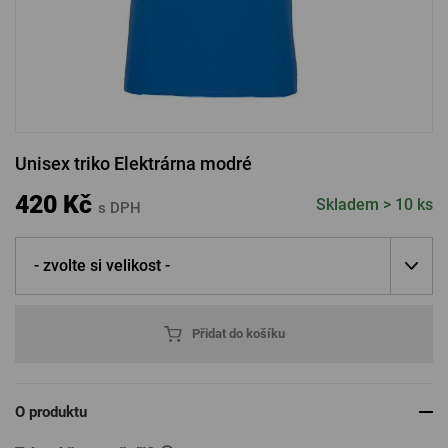
PŘIHLÁSIT PŘES FACEBOOK
PŘIHLÁSIT PŘES GOOGLE
Unisex triko Elektrárna modré
PŘIHLÁSIT PŘES APPLE
420 Kč
Skladem > 10 ks
s DPH
- zvolte si velikost -
PŘIHLÁSIT PŘES SEZNAM
Přidat do košíku
O produktu