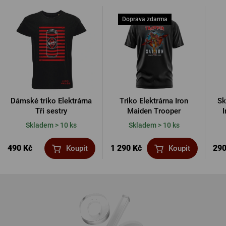
Doprava zdarma
Dámské triko Elektrárna
Triko Elektrárna Iron
Sk
Tři sestry
Maiden Trooper
Skladem > 10 ks
Skladem > 10 ks
490 Kč
1 290 Kč
290
Koupit
Koupit