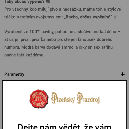
Taky občas vypěníš? 😄
Pro všechny, kdo milují pivo
a
nadsázku, máme tohle stylové
tričko s trefným dvojsmyslem:
„Bacha, občas vypěním!“
🍺
Vyrobené ze 100% bavlny, pohodlné a slušivé pro každého –
ať už jsi pivař, pivařka nebo prostě jen fanoušek dobrého
humoru. Modrá barva dodává šmrnc, a díky unisex střihu
padne fakt každému.
Parametry
Tabulka velikostí
Mohlo by se vám líbit
Dejte nám vědět, že vám