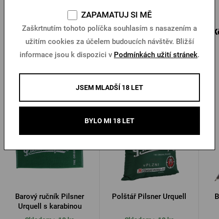
Skladem > 10 ks
Skladem > 10 ks
ZAPAMATUJ SI MĚ
28 Kč
Zaškrtnutím tohoto políčka souhlasím s nasazením a
25 Kč
5 K
Koupit
Koupit
40 Kč
užitím cookies za účelem budoucích návštěv. Bližší
informace jsou k dispozici v
Podmínkách užití stránek
.
Další produkty od Pilsner Urquell
JSEM MLADŠÍ 18 LET
BYLO MI 18 LET
Barový ručník Pilsner
Polštář Pilsner Urquell
B
Urquell s karabinou