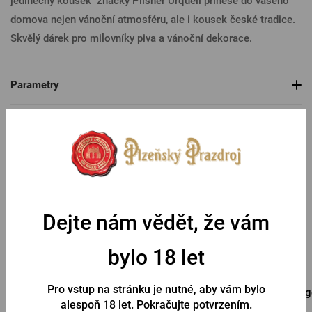
jedinečný kousek značky Pilsner Urquell přinese do vašeho
domova nejen vánoční atmosféru, ale i kousek české tradice.
Skvělý dárek pro milovníky piva a vánoční dekorace.
Parametry
Mohlo by se vám líbit
-30 %
Dejte nám vědět, že vám
bylo 18 let
Pro vstup na stránku je nutné, aby vám bylo
Otvírák s přívěskem
Přívěsek na klíček s
Ig
alespoň 18 let. Pokračujte potvrzením.
Pilsner Urquell pečeť
otvírákem Pilsner Urquell