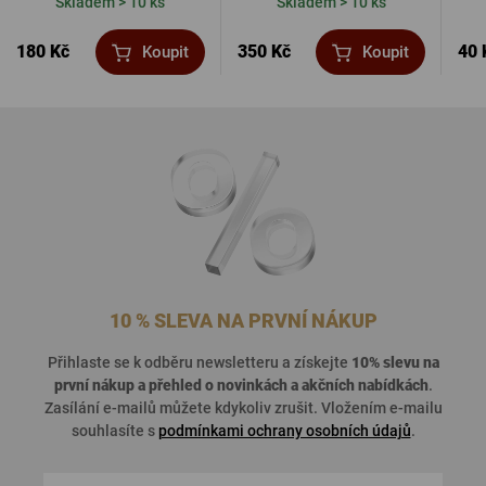
Skladem > 10 ks
Skladem > 10 ks
180 Kč
350 Kč
40 
Koupit
Koupit
10 % SLEVA NA PRVNÍ NÁKUP
Přihlaste se k odběru newsletteru a získejte
10% slevu na
první nákup a přehled o
novinkách a akčních nabídkách
.
Zasílání e-mailů můžete kdykoliv zrušit. Vložením e-mailu
souhlasíte s
podmínkami ochrany osobních údajů
.