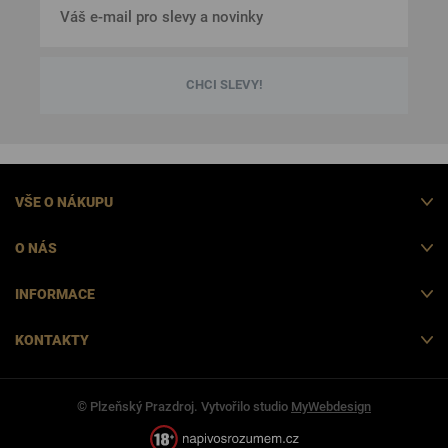
CHCI SLEVY!
VŠE O NÁKUPU
O NÁS
INFORMACE
KONTAKTY
© Plzeňský Prazdroj. Vytvořilo studio
MyWebdesign