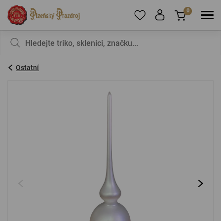
0
Pro přidání produktů do Oblíbených se prosím
Nic v košíku nemáte, není to škoda?
registrujte
.
Ostatní
E-mail:
*
Heslo:
*
PŘIHLÁSIT SE
Zapomenuté heslo
Nová registrace