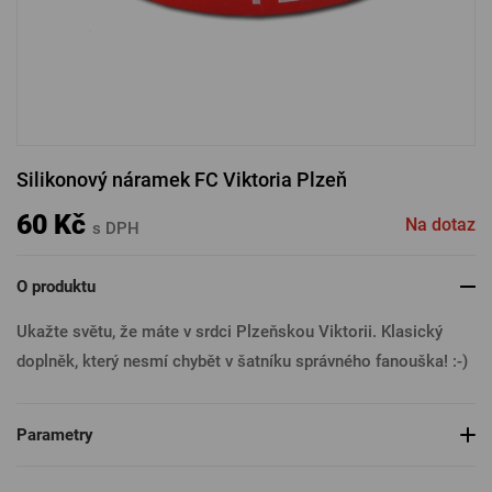
PŘIHLÁSIT PŘES FACEBOOK
PŘIHLÁSIT PŘES GOOGLE
Silikonový náramek FC Viktoria Plzeň
PŘIHLÁSIT PŘES APPLE
60 Kč
Na dotaz
s DPH
O produktu
PŘIHLÁSIT PŘES SEZNAM
Ukažte světu, že máte v srdci Plzeňskou Viktorii. Klasický
doplněk, který nesmí chybět v šatníku správného fanouška! :-)
Parametry