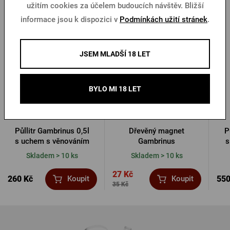
užitím cookies za účelem budoucích návštěv. Bližší
Další produkty od Gambrinusu
informace jsou k dispozici v
Podmínkách užití stránek
.
Novinka
-23 %
JSEM MLADŠÍ 18 LET
BYLO MI 18 LET
Půllitr Gambrinus 0,5l
Dřevěný magnet
P
s uchem s věnováním
Gambrinus
s
Skladem > 10 ks
Skladem > 10 ks
27 Kč
260 Kč
550
Koupit
Koupit
35 Kč