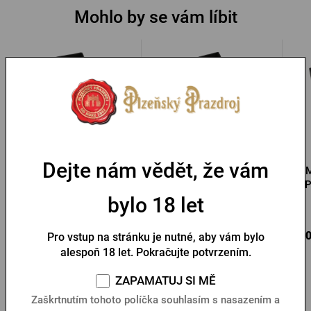
Mohlo by se vám líbit
Dejte nám vědět, že vám
Manžetové knoflíčky
Náušnice Pilsner Urquell
M
Pilsner Urquell zelené
P
bylo 18 let
Skladem > 10 ks
Skladem > 10 ks
490 Kč
490 Kč
490
Koupit
Koupit
Pro vstup na stránku je nutné, aby vám bylo
alespoň 18 let. Pokračujte potvrzením.
ZAPAMATUJ SI MĚ
Zaškrtnutím tohoto políčka souhlasím s nasazením a