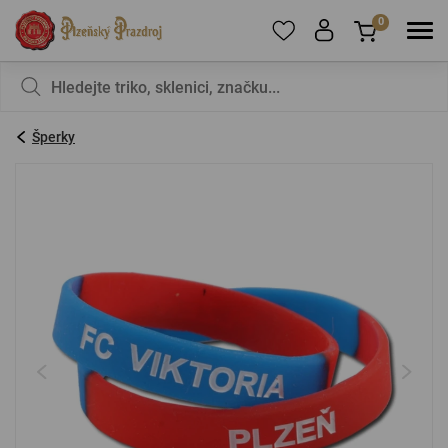
0
Pro přidání produktů do Oblíbených se prosím
Nic v košíku nemáte, není to škoda?
registrujte
.
Šperky
E-mail:
*
Heslo:
*
PŘIHLÁSIT SE
Zapomenuté heslo
Nová registrace