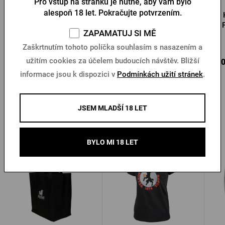
Pro vstup na stránku je nutné, aby vám bylo
alespoň 18 let. Pokračujte potvrzením.
Kšiltovka Pilsner Urquell
Slamák Kozel
ZAPAMATUJ SI MĚ
Skladem > 10 ks
Skladem > 10 ks
Zaškrtnutím tohoto políčka souhlasím s nasazením a
užitím cookies za účelem budoucích návštěv. Bližší
290 Kč
109 Kč
390
Koupit
Koupit
informace jsou k dispozici v
Podmínkách užití stránek
.
JSEM MLADŠÍ 18 LET
Další produkty od Kozla
BYLO MI 18 LET