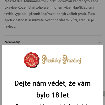
Pět krát dva. Minimálně tolik prstů dokážou zahřát tyto šedé
rukavice Kozel. Umí toho ale mnohem více. Například umí
skvěle vypadat i přesně kopírovat pohyb vašich prstů. Tuto
jejich vlastnost si můžete ověřit na vlastní kůži, stačí si je
navléct.
Parametry
Mohlo by se vám líbit
Dejte nám vědět, že vám
bylo 18 let