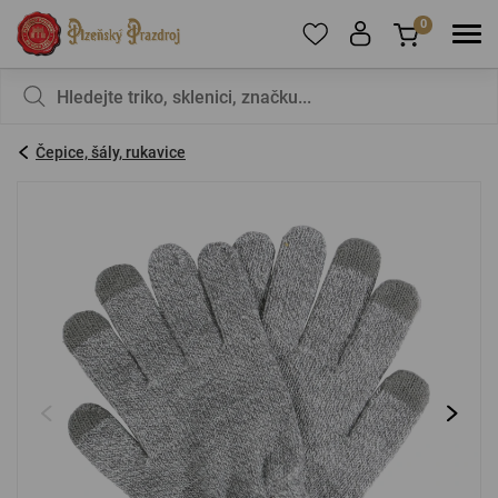
0
Pro přidání produktů do Oblíbených se prosím
Nic v košíku nemáte, není to škoda?
registrujte
.
Čepice, šály, rukavice
E-mail:
*
Heslo:
*
PŘIHLÁSIT SE
Zapomenuté heslo
Nová registrace