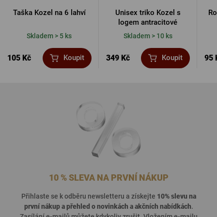
Taška Kozel na 6 lahví
Unisex triko Kozel s
Ro
logem antracitové
Skladem > 5 ks
Skladem > 10 ks
105 Kč
349 Kč
95 
Koupit
Koupit
10 % SLEVA NA PRVNÍ NÁKUP
Přihlaste se k odběru newsletteru a získejte
10% slevu na
první nákup a přehled o
novinkách a akčních nabídkách
.
Zasílání e-mailů můžete kdykoliv zrušit. Vložením e-mailu