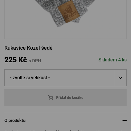
PŘIHLÁSIT PŘES FACEBOOK
PŘIHLÁSIT PŘES GOOGLE
Rukavice Kozel šedé
PŘIHLÁSIT PŘES APPLE
225 Kč
Skladem 4 ks
s DPH
- zvolte si velikost -
PŘIHLÁSIT PŘES SEZNAM
Přidat do košíku
O produktu