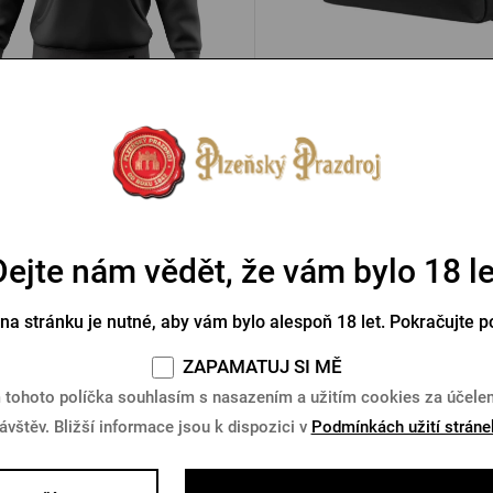
Mikina Proud
Taška Proud
Skladem > 5 ks
Skladem 5 ks
9 Kč
1 499 Kč
Koupit
Dejte nám vědět, že vám bylo 18 le
va zdarma
Doprava zdarma
 na stránku je nutné, aby vám bylo alespoň 18 let. Pokračujte p
ZAPAMATUJ SI MĚ
 tohoto políčka souhlasím s nasazením a užitím cookies za účel
ávštěv. Bližší informace jsou k dispozici v
Podmínkách užití stráne