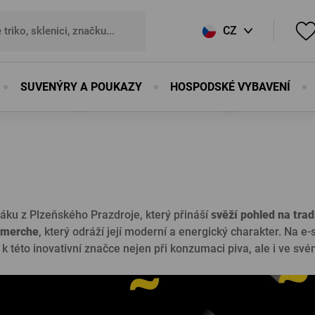
CZ
SK
SUVENÝRY A POUKAZY
HOSPODSKÉ VYBAVENÍ
EN
uktů do Oblíbených se prosím
registrujte
.
DE
E-mail:
*
nováním
ky
Suvenýry
Sport a outdoor
Zástěry
Korbely, džbánky
Dřevěné výrobky
PROUD X JAN SOCIÉT
Ostatní
ováním
ky
Otvíráky
Sport a outdoor
Zástěry
Korbely, džbánky
Od našich bednářů
PROUD X JAN SOCIÉT
Ostatní
Heslo:
*
ku z Plzeňského Prazdroje, který přináší
svěží pohled na trad
Magnety
Prkénka
o merche
, který odráží její moderní a energický charakter. Na e
Propisky
Korbele
ň k této inovativní značce nejen při konzumaci piva, ale i ve sv
Plechové cedule
Hodiny
Podtácky
Soudky
Zapomenuté h
Knihy
Ostatní