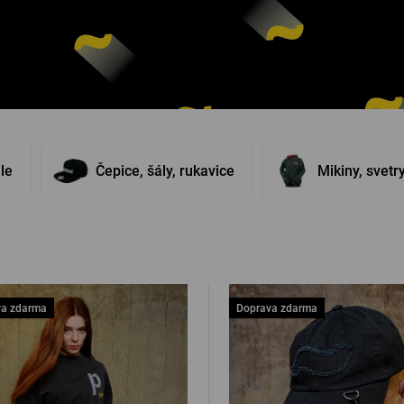
Ostatní
PŘIHL
PŘIHL
ile
Čepice, šály, rukavice
Mikiny, svetr
PŘIHLÁ
PŘIHL
va zdarma
Doprava zdarma