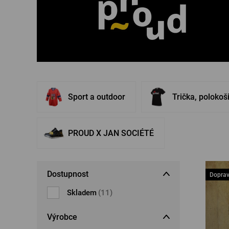
Šperky
Boxerky
Sluneční brýle
Ostatní
Ostatní
Sport a outdoor
Trička, polokoš
PROUD X JAN SOCIÉTÉ
Dostupnost
Dopra
Skladem
(11)
Výrobce