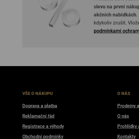
slevu na první náku
akčních nabídkách
.
kdykoliv zrušit. Vlo
podmínkami ochrany
VŠE O NÁKUPU
O NÁS
Doprava a platba
Prodejny a
Reklamační řád
O nás
Registrace a výhody
Prohlídky 
Obchodní podmínky
Kontakty