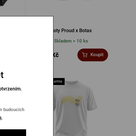
Boty Proud x Botas
Skladem > 10 ks
3 599 Kč
Koupit
Koupit
t
Doprava zdarma
otvrzením.
em budoucích
k
.