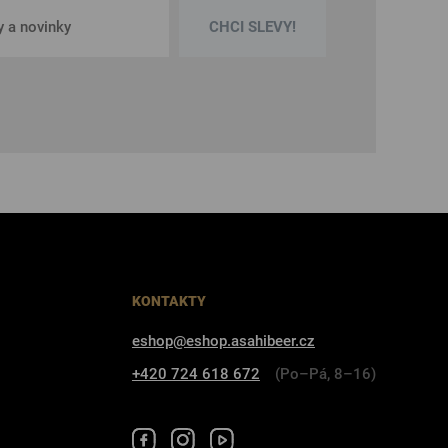
CHCI SLEVY!
KONTAKTY
eshop@eshop.asahibeer.cz
+420 724 618 672
(Po–Pá, 8–16)