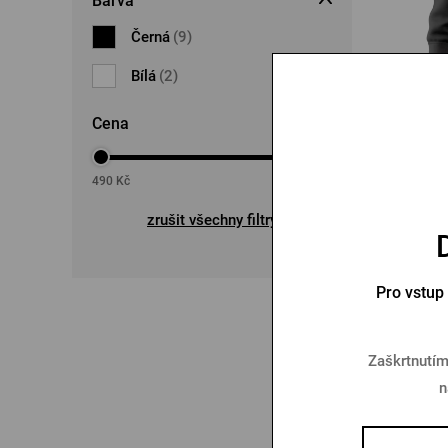
Barva
Černá
(9)
Bílá
(2)
Cena
2 09
490
Kč
4400
Kč
zrušit všechny filtry
Dopra
Pro vstup
Zaškrtnutím
n