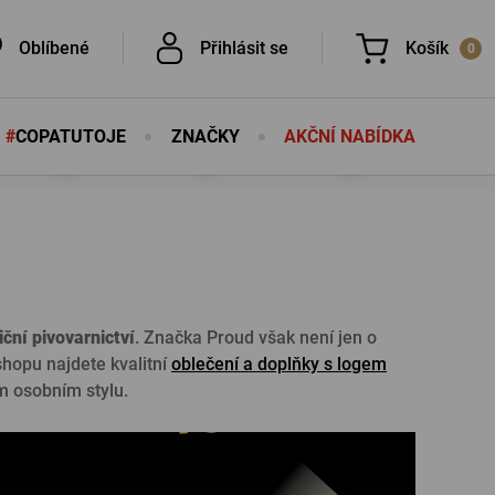
Oblíbené
Přihlásit se
Košík
0
#
COPATUTOJE
ZNAČKY
AKČNÍ NABÍDKA
Nic v košíku nemáte, není to škoda?
É
É
iční pivovarnictví
. Značka Proud však není jen o
-shopu najdete kvalitní
oblečení a doplňky s logem
ém osobním stylu.
PŘIHLÁSIT SE
eslo
Nová registrace