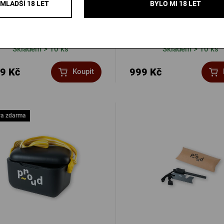
MLADŠÍ 18 LET
BYLO MI 18 LET
oty Proud x JAN SOCIÉTÉ
Triko Proud černé
Skladem > 10 ks
Skladem > 10 ks
9 Kč
999 Kč
Koupit
va zdarma