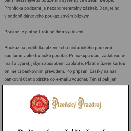
patří mezi největší podzemní systémy ve střední Evropě.
Prohlídka podzemí je nezapomenutelný zážitek. Darujte ho
v podobě dárkového poukazu svým blízkým.
Poukaz je platný 1 rok od data vystavení.
Poukaz na prohlídku plzeňského historického podzemí
zasíláme v elektronické podobě. Při nákupu stačí zadat váš e-
mail a vybrat, jakým způsobem zaplatíte. Platit můžete kartou
online či bankovním převodem. Po připsání částky na náš
bankovní účet obdržíte do e-mailu voucher. Ten si pak jen
vytisknete a můžete jej uplatit. Voucher je přenosný, můžete
jej využít i jako dárek.
Parametry