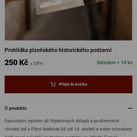
PŘIHLÁSIT PŘES FACEBOOK
PŘIHLÁSIT PŘES GOOGLE
Prohlídka plzeňského historického podzemí
PŘIHLÁSIT PŘES APPLE
250 Kč
Skladem > 10 ks
s DPH
PŘIHLÁSIT PŘES SEZNAM
Přidat do košíku
O produktu
Fascinující systém až třípatrových sklepů a podzemních
chodeb byl v Plzni budován již od 14. století a svým rozsahem