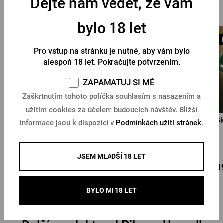
Dejte nám vědět, že vám
Mohlo by se vám líbit
bylo 18 let
Doprava zdarma
Pro vstup na stránku je nutné, aby vám bylo
alespoň 18 let. Pokračujte potvrzením.
ZAPAMATUJ SI MĚ
Zaškrtnutím tohoto políčka souhlasím s nasazením a
užitím cookies za účelem budoucích návštěv. Bližší
Prohlídka pivovaru
Poukaz Hospoda Na
Šk
informace jsou k dispozici v
Podmínkách užití stránek
.
Pilsner Urquell
Spilce 1000 Kč
Skladem > 10 ks
Skladem > 10 ks
JSEM MLADŠÍ 18 LET
430 Kč
1 000 Kč
1 1
Koupit
Koupit
BYLO MI 18 LET