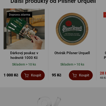
Další produkty od Pilsner Urquell
Doprava zdarma
Dárkový poukaz v
Otvírák Pilsner Urquell
hodnotě 1000 Kč
P
Skladem > 10 ks
Skladem > 10 ks
28 
1 000 Kč
95 Kč
Koupit
Koupit
40 K