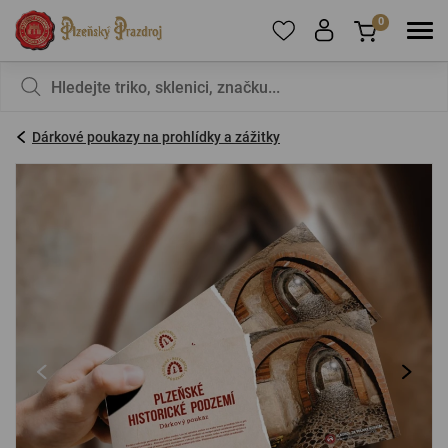
0
Pro přidání produktů do Oblíbených se prosím
Nic v košíku nemáte, není to škoda?
registrujte
.
Dárkové poukazy na prohlídky a zážitky
E-mail:
*
Heslo:
*
PŘIHLÁSIT SE
Zapomenuté heslo
Nová registrace