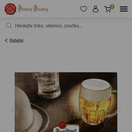
0
Pro přidání produktů do Oblíbených se prosím
Nic v košíku nemáte, není to škoda?
registrujte
.
Ostatní
E-mail:
*
Heslo:
*
PŘIHLÁSIT SE
Zapomenuté heslo
Nová registrace