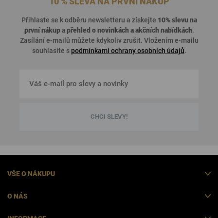
10 % SLEVA NA PRVNÍ NÁKUP
Přihlaste se k odběru newsletteru a získejte
10% slevu na
první nákup a přehled o
novinkách a akčních nabídkách
.
Zasílání e-mailů můžete kdykoliv zrušit. Vložením e-mailu
souhlasíte s
podmínkami ochrany osobních údajů
.
CHCI SLEVY!
VŠE O NÁKUPU
O NÁS