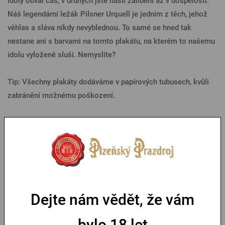
idoly odvál čas, v druhých jste našli zalíbení až v dospělosti.
Náš legendární ležák Pilsner Urquell je jedním z těch, jehož
věhlas a sláva nikdy nevyblednou. To samé se hned tak
nestane ani s barvami na tomto plakátu, na kterém to našemu
idolu vyloženě sluší. Nemyslíte?
Tip: Všechny plakáty dodáváme v papírových tubusech, kvůli
zabránění možnému poškození.
Parametry
Mohlo by se vám líbit
Dejte nám vědět, že vám
-30 %
bylo 18 let