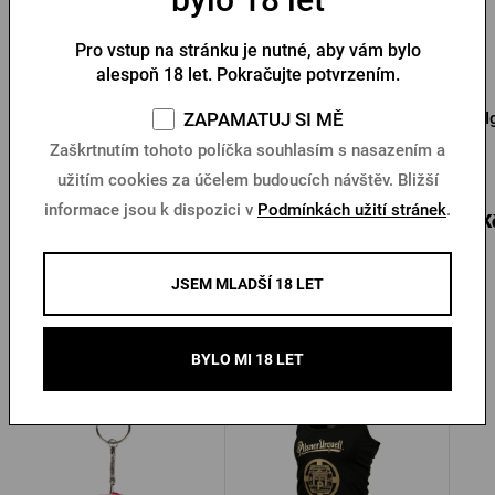
Pro vstup na stránku je nutné, aby vám bylo
alespoň 18 let. Pokračujte potvrzením.
Otvírák s přívěskem
Přívěsek na klíček s
I
ZAPAMATUJ SI MĚ
Pilsner Urquell pečeť
otvírákem Pilsner Urquell
Zaškrtnutím tohoto políčka souhlasím s nasazením a
Skladem > 10 ks
Skladem > 10 ks
užitím cookies za účelem budoucích návštěv. Bližší
informace jsou k dispozici v
Podmínkách užití stránek
.
28 Kč
25 Kč
5 K
Koupit
Koupit
40 Kč
JSEM MLADŠÍ 18 LET
Další produkty od Pilsner Urquell
BYLO MI 18 LET