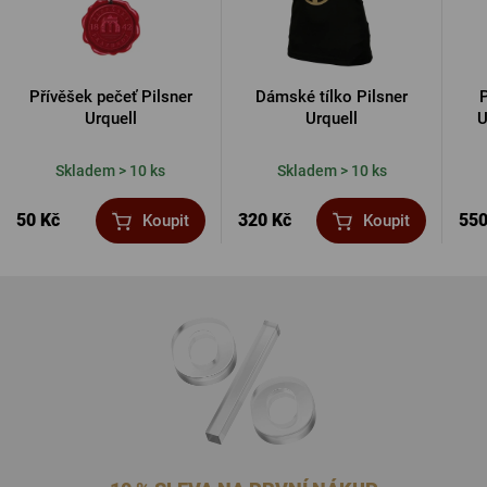
Přívěšek pečeť Pilsner
Dámské tílko Pilsner
P
Urquell
Urquell
U
Skladem > 10 ks
Skladem > 10 ks
50 Kč
320 Kč
550
Koupit
Koupit