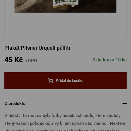
PŘIHLÁSIT PŘES FACEBOOK
PŘIHLÁSIT PŘES GOOGLE
Plakát Pilsner Urquell půllitr
PŘIHLÁSIT PŘES APPLE
45 Kč
Skladem > 10 ks
s DPH
PŘIHLÁSIT PŘES SEZNAM
Přidat do košíku
O produktu
V dětství to možná byly fotky hudebních idolů, které zdobily
stěny vašich pokojíčků, a vy k nim upírali obdivně oči. Některé