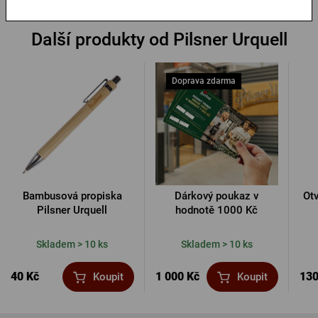
Další produkty od Pilsner Urquell
Doprava zdarma
Bambusová propiska
Dárkový poukaz v
Otv
Pilsner Urquell
hodnotě 1000 Kč
Skladem > 10 ks
Skladem > 10 ks
40 Kč
1 000 Kč
130
Koupit
Koupit