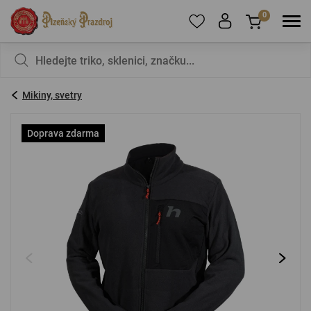
0
Pro přidání produktů do Oblíbených se prosím
Nic v košíku nemáte, není to škoda?
registrujte
.
Mikiny, svetry
E-mail:
*
Doprava zdarma
Heslo:
*
PŘIHLÁSIT SE
Zapomenuté heslo
Nová registrace