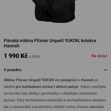
PŘIHLÁSIT PŘES FACEBOOK
PŘIHLÁSIT PŘES GOOGLE
Pánská mikina Pilsner Urquell YUKON, kolekce
Hannah
PŘIHLÁSIT PŘES APPLE
1 990 Kč
Na dotaz
s DPH
PŘIHLÁSIT PŘES SEZNAM
O produktu
Mikina Pilsner Urquell YUKON ve spolupráci s Hannah
je
ideální
pro každodenní nošení i aktivní pohyb:
Yukon využijete
na horské túry, běžky i procházky v chladném městském
počasí. Díky technickému materiálu a promyšlenému designu
jde o univerzální a praktickou střední vrstvu, kterou nebudete