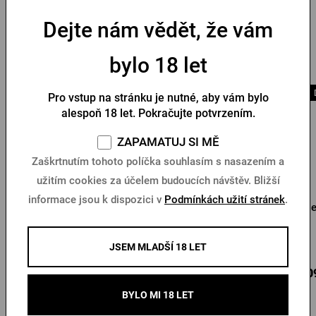
Dejte nám vědět, že vám
Mohlo by se vám líbit
bylo 18 let
Doprava zdarma
Doprava zdarma
Pro vstup na stránku je nutné, aby vám bylo
alespoň 18 let. Pokračujte potvrzením.
ZAPAMATUJ SI MĚ
Zaškrtnutím tohoto políčka souhlasím s nasazením a
užitím cookies za účelem budoucích návštěv. Bližší
informace jsou k dispozici v
Podmínkách užití stránek
.
Mikina Pilsner Urquell
Mikina Pilsner Urquell
Fl
originál zelená
originál černá
Skladem > 10 ks
Skladem > 10 ks
JSEM MLADŠÍ 18 LET
1 525 Kč
1 525 Kč
1 0
Koupit
Koupit
BYLO MI 18 LET