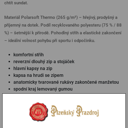
chtít sundat.
Materiál Polarsoft Thermo (265 g/m²) – hřejivý, prodyšný a
příjemný na dotek. Podíl recyklovaného polyesteru (75 % / 88
%) – šetrnější k přírodě. Pohodlný střih a elastické zakončení
– ideální volnost pohybu při sportu i odpočinku.
komfortní střih
reverzní dlouhý zip a stojáček
hlavní kapsy na zip
kapsa na hrudi se zipem
anatomicky tvarované rukávy zakončené manžetou
spodní kraj lemovaný gumou
Parametry
Tabulka velikostí