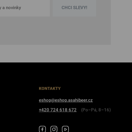
CHCI SLEVY!
KONTAKTY
eshop@eshop.asahibeer.cz
+420 724 618 672
(Po–Pá, 8–16)