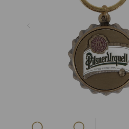
Šperky
Boxerky
Sluneční brýle
Ostatní
Ostatní