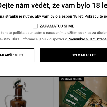
Dejte nám vědět, že vám bylo 18 le
Otvírák Pilsner Urquell
Přívěsek na klíček s otvíráke
Urquell
 na stránku je nutné, aby vám bylo alespoň 18 let. Pokračujte p
Skladem > 10 ks
Skladem > 10 ks
ZAPAMATUJ SI MĚ
 tohoto políčka souhlasím s nasazením a užitím cookies za účel
č
25 Kč
Koupit
K
ávštěv. Bližší informace jsou k dispozici v
Podmínkách užití stráne
MLADŠÍ 18 LET
BYLO MI 18 LET
Další produkty od Pilsner Urqu
Doprava zdarma