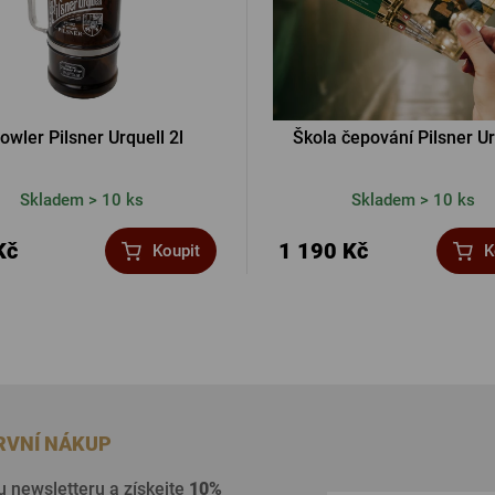
owler Pilsner Urquell 2l
Škola čepování Pilsner Ur
Skladem > 10 ks
Skladem > 10 ks
Kč
1 190 Kč
Koupit
K
PRVNÍ NÁKUP
u newsletteru a získejte
10%