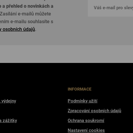
p a přehled o
novinkách a
Zasílání e-mailů můžete
žením e-mailu souhlasíte s
 osobních údajů
.
INFORMACE
 výdejny
Podmínky užití
Zpracování osobních údajů
a zážitky
Ochrana soukromí
Nastavení cookies