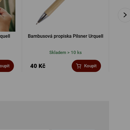
quell
Bambusová propiska Pilsner Urquell
Baťo
Skladem > 10 ks
40 Kč
2 69
oupit
Koupit