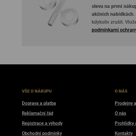
slevu na první náku
akčních nabídkách
.
kdykoliv zrušit. Vlo
podmínkami ochrany
VŠE O NÁKUPU
O NÁS
Doprava a platba
Prodejny a
Reklamační řád
O nás
Registrace a výhody
Prohlídky 
Obchodní podmínky
Kontakty