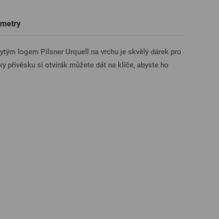
Trička a polokošile
Sklenice s věnováním či jménem
Dárkové poukazy na prohlídky pivovarů
Pivní sklo
metry
ÁSIT PŘES FACEBOOK
 rytým logem Pilsner Urquell na vrchu je skvělý dárek pro
ky přívěsku si otvírák můžete dát na klíče, abyste ho
ÁSIT PŘES GOOGLE
SIT PŘES APPLE
ÁSIT PŘES SEZNAM