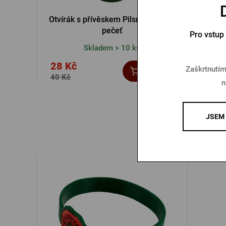
Otvírák s přívěskem Pilsner Urquell
pečeť
Pro vstup
Skladem > 10 ks
28 Kč
Zaškrtnutím
95 K
Koupit
40 Kč
n
JSEM 