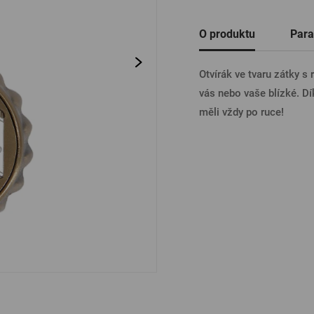
Ostatní
O produktu
Para
PŘIHL
Otvírák ve tvaru zátky s
vás nebo vaše blízké. Dí
PŘIHL
měli vždy po ruce!
PŘIHLÁ
PŘIHL