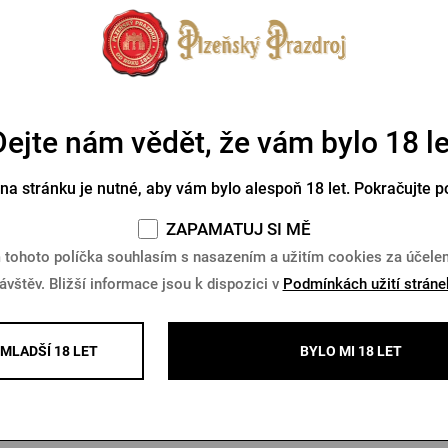
Dejte nám vědět, že vám bylo 18 le
 na stránku je nutné, aby vám bylo alespoň 18 let. Pokračujte p
ZAPAMATUJ SI MĚ
mbrinus otvírák na klíče s
 tohoto políčka souhlasím s nasazením a užitím cookies za účel
věnováním
ávštěv. Bližší informace jsou k dispozici v
Podmínkách užití stráne
Skladem > 10 ks
 Kč
Koupit
MLADŠÍ 18 LET
BYLO MI 18 LET