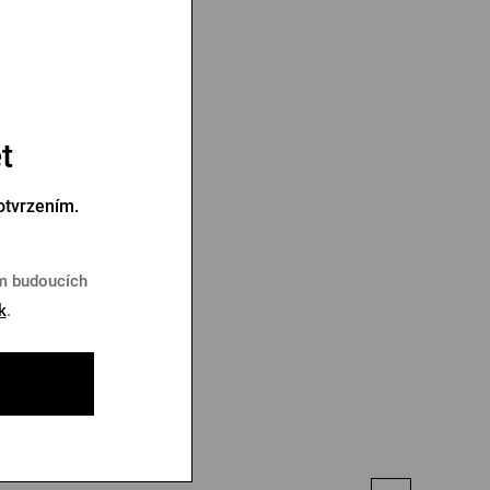
t
otvrzením.
em budoucích
k
.