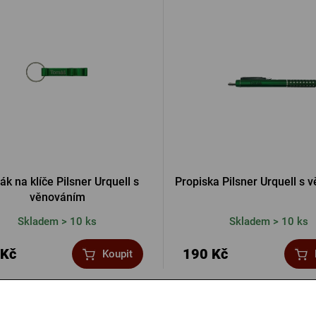
Ostatní
PŘIHL
PŘIHL
PŘIHLÁ
ák na klíče Pilsner Urquell s
Propiska Pilsner Urquell s
věnováním
PŘIHL
Skladem > 10 ks
Skladem > 10 ks
 Kč
190 Kč
Koupit