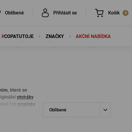
Oblíbené
Přihlásit se
Košík
0
#
COPATUTOJE
ZNAČKY
AKČNÍ NABÍDKA
Nic v košíku nemáte, není to škoda?
É
É
áním
, které se
iginální
otvíráky
ejně tak
propisky
PŘIHLÁSIT SE
Oblíbené
eslo
Nová registrace