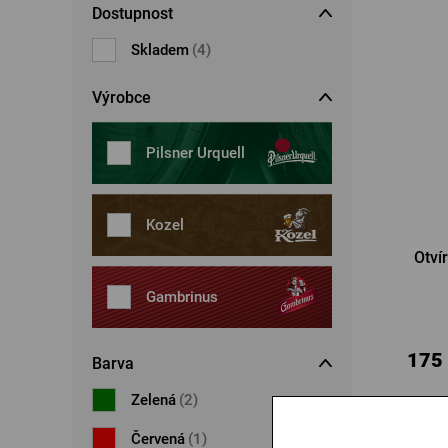
Dostupnost
Šperky
Boxerky
Sluneční brýle
Skladem
(4)
Ostatní
Ostatní
Výrobce
Pilsner Urquell
Kozel
Otvír
Gambrinus
175
Barva
Zelená
(2)
Červená
(1)