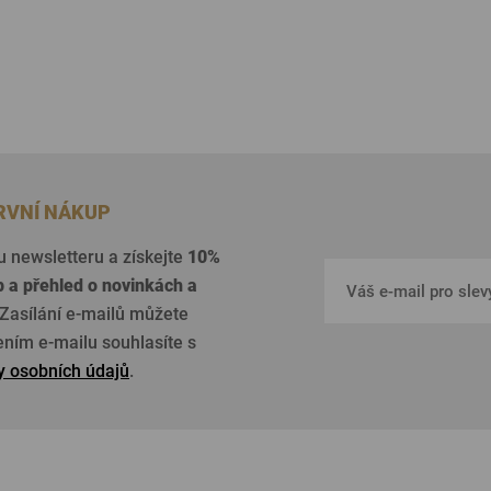
PRVNÍ NÁKUP
u newsletteru a získejte
10%
p a přehled o
novinkách a
Zasílání e-mailů můžete
žením e-mailu souhlasíte s
 osobních údajů
.