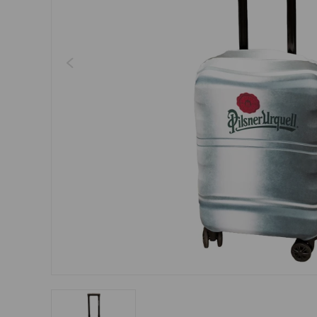
Šperky
Boxerky
Sluneční brýle
Ostatní
Ostatní