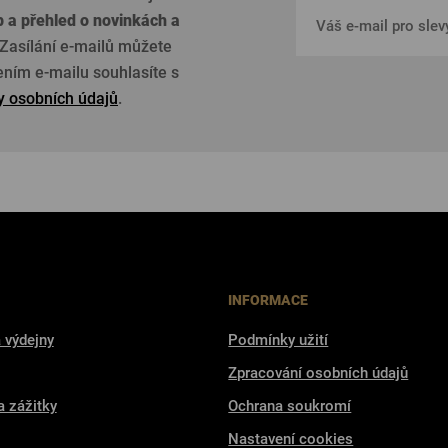
p a přehled o
novinkách a
Zasílání e-mailů můžete
žením e-mailu souhlasíte s
 osobních údajů
.
INFORMACE
 výdejny
Podmínky užití
Zpracování osobních údajů
a zážitky
Ochrana soukromí
Nastavení cookies