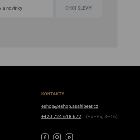
CHCI SLEVY!
KONTAKTY
eshop@eshop.asahibeer.cz
+420 724 618 672
(Po–Pá, 8–16)