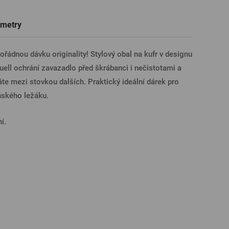
Trička a polokošile
Sklenice s věnováním či jménem
Dárkové poukazy na prohlídky pivovarů
Pivní sklo
metry
ÁSIT PŘES FACEBOOK
řádnou dávku originality! Stylový obal na kufr v designu
uell ochrání zavazadlo před škrábanci i nečistotami a
ÁSIT PŘES GOOGLE
te mezi stovkou dalších. Praktický ideální dárek pro
ňského ležáku.
SIT PŘES APPLE
í.
ÁSIT PŘES SEZNAM