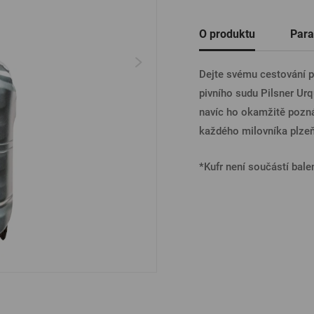
Ostatní
O produktu
Para
PŘIHL
Dejte svému cestování po
pivního sudu Pilsner Urq
PŘIHL
navíc ho okamžitě pozná
každého milovníka plze
PŘIHLÁ
*Kufr není součástí balen
PŘIHL