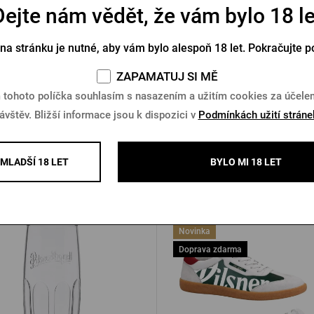
Dejte nám vědět, že vám bylo 18 le
ovní taška Pilsner Urquell
Cestovní polštářek Pilsner 
 na stránku je nutné, aby vám bylo alespoň 18 let. Pokračujte p
Skladem > 5 ks
Skladem > 10 ks
ZAPAMATUJ SI MĚ
 tohoto políčka souhlasím s nasazením a užitím cookies za účel
Kč
369 Kč
Koupit
K
ávštěv. Bližší informace jsou k dispozici v
Podmínkách užití stráne
MLADŠÍ 18 LET
BYLO MI 18 LET
Další produkty od Pilsner Urqu
Novinka
Doprava zdarma