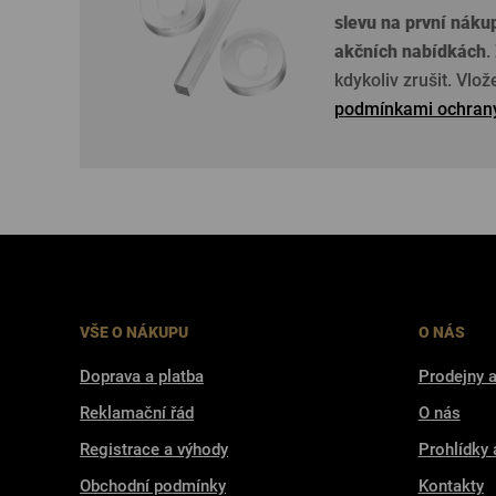
slevu na první náku
akčních nabídkách
.
kdykoliv zrušit. Vlo
podmínkami ochrany
VŠE O NÁKUPU
O NÁS
Doprava a platba
Prodejny a
Reklamační řád
O nás
Registrace a výhody
Prohlídky 
Obchodní podmínky
Kontakty