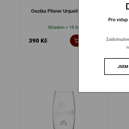
Osuška Pilsner Urquell – zelená
Sport
Pro vstup
Skladem > 10 ks
Zaškrtnutím
390 Kč
990 
Koupit
n
JSEM 