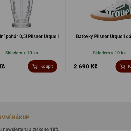
lní pohár 0,5l Pilsner Urquell
Baťovky Pilsner Urquell 
Skladem > 10 ks
Skladem > 10 ks
Kč
2 690 Kč
Koupit
K
PRVNÍ NÁKUP
u newsletteru a získejte
10%