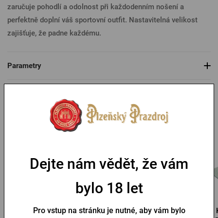
zaručuje pohodlí a odolnost při každodenním nošení a
perfektně doplní váš sportovní outfit. Nastavitelná velikost
zajišťuje, že padne každému.
Parametry
Mohlo by se vám líbit
Dejte nám vědět, že vám
bylo 18 let
Pro vstup na stránku je nutné, aby vám bylo
Slamák Kozel
Kšiltovka Pilsner Urquell