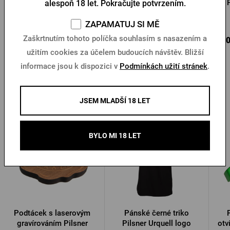
alespoň 18 let. Pokračujte potvrzením.
Skladem > 10 ks
Skladem > 10 ks
ZAPAMATUJ SI MĚ
Zaškrtnutím tohoto políčka souhlasím s nasazením a
109 Kč
290 Kč
390
Koupit
Koupit
užitím cookies za účelem budoucích návštěv. Bližší
informace jsou k dispozici v
Podmínkách užití stránek
.
Další produkty od Pilsner Urquell
JSEM MLADŠÍ 18 LET
BYLO MI 18 LET
Podtácek s laserovým
Pánské černé triko
gravírováním Pilsner
Pilsner Urquell logo
otv