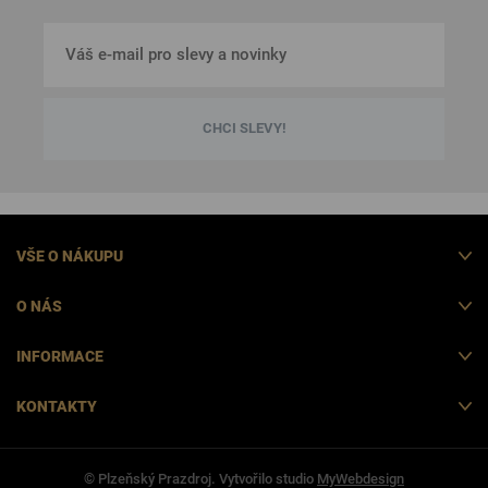
CHCI SLEVY!
VŠE O NÁKUPU
O NÁS
INFORMACE
KONTAKTY
© Plzeňský Prazdroj. Vytvořilo studio
MyWebdesign