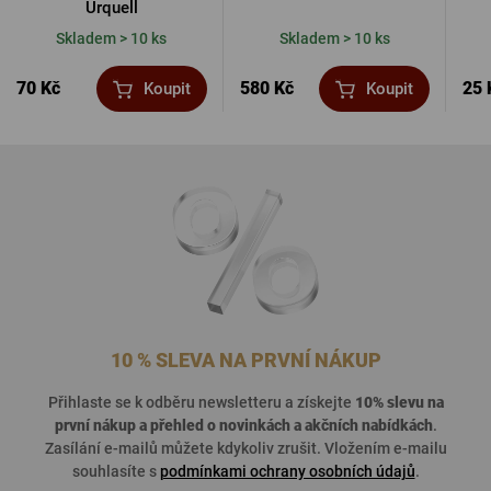
Urquell
Skladem > 10 ks
Skladem > 10 ks
70 Kč
580 Kč
25 
Koupit
Koupit
10 % SLEVA NA PRVNÍ NÁKUP
Přihlaste se k odběru newsletteru a získejte
10% slevu na
první nákup a přehled o
novinkách a akčních nabídkách
.
Zasílání e-mailů můžete kdykoliv zrušit. Vložením e-mailu
souhlasíte s
podmínkami ochrany osobních údajů
.