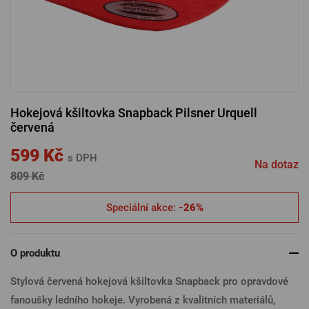
PŘIHLÁSIT PŘES FACEBOOK
PŘIHLÁSIT PŘES GOOGLE
Hokejová kšiltovka Snapback Pilsner Urquell
červená
PŘIHLÁSIT PŘES APPLE
599 Kč
s DPH
Na dotaz
809 Kč
PŘIHLÁSIT PŘES SEZNAM
Speciální akce:
-26%
O produktu
Stylová červená hokejová kšiltovka Snapback pro opravdové
fanoušky ledního hokeje. Vyrobená z kvalitních materiálů,