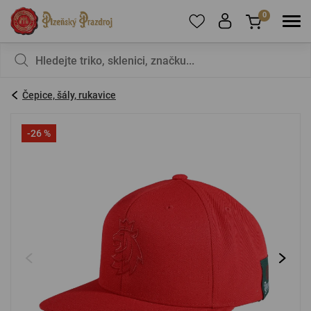
0
Pro přidání produktů do Oblíbených se prosím
Nic v košíku nemáte, není to škoda?
registrujte
.
Čepice, šály, rukavice
E-mail:
*
-26 %
Heslo:
*
PŘIHLÁSIT SE
Zapomenuté heslo
Nová registrace