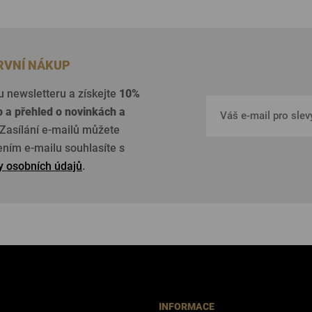
PRVNÍ NÁKUP
u newsletteru a získejte
10%
p a přehled o
novinkách a
Zasílání e-mailů můžete
žením e-mailu souhlasíte s
 osobních údajů
.
INFORMACE