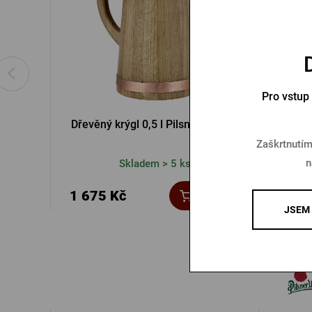
Pro vstup
Dřevěný krýgl 0,5 l Pilsner Urquell
Hodi
Zaškrtnutím
n
Skladem > 5 ks
1 675 Kč
2 50
Koupit
JSEM 