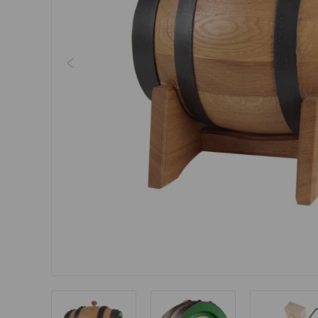
Šperky
Boxerky
Sluneční brýle
Ostatní
Ostatní