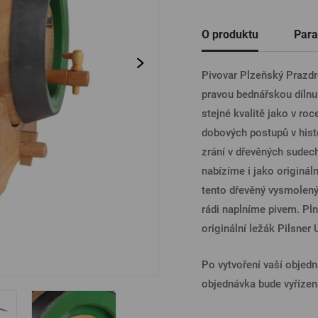
Ostatní
O produktu
Para
PŘIHL
Pivovar Plzeňský Prazdro
pravou bednářskou dílnu
PŘIHL
stejné kvalitě jako v ro
dobových postupů v hist
zrání v dřevěných sudec
PŘIHLÁ
nabízíme i jako origináln
tento dřevěný vysmolený
rádi naplníme pivem. Pl
PŘIHL
originální ležák Pilsner 
Po vytvoření vaší obje
objednávka bude vyříze