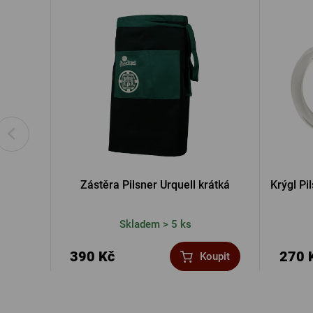
Zástěra Pilsner Urquell krátká
Krýgl Pi
Skladem > 5 ks
390 Kč
270 
Koupit