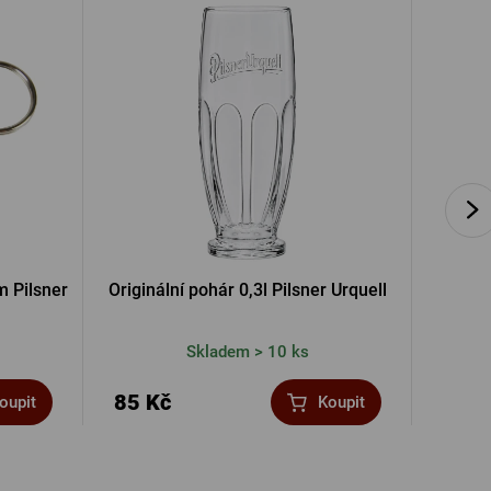
m Pilsner
Originální pohár 0,3l Pilsner Urquell
Otvírá
Skladem > 10 ks
85 Kč
130 
oupit
Koupit