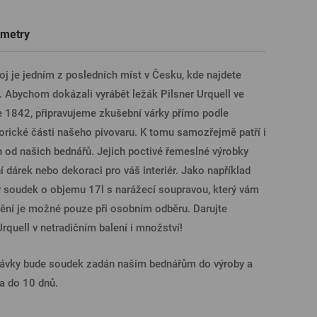
Trička a polokošile
Sklenice s věnováním či jménem
Dárkové poukazy na prohlídky pivovarů
Pivní sklo
metry
ÁSIT PŘES FACEBOOK
j je jedním z posledních míst v Česku, kde najdete
. Abychom dokázali vyrábět ležák Pilsner Urquell ve
ÁSIT PŘES GOOGLE
ce 1842, připravujeme zkušební várky přímo podle
orické části našeho pivovaru. K tomu samozřejmě patří i
h od našich bednářů. Jejich poctivé řemeslné výrobky
SIT PŘES APPLE
í dárek nebo dekoraci pro váš interiér. Jako například
 soudek o objemu 17l s narážecí soupravou, který vám
nění je možné pouze při osobním odběru. Darujte
ÁSIT PŘES SEZNAM
Urquell v netradičním balení i množství!
dnávky bude soudek zadán našim bednářům do výroby a
na do 10 dnů.