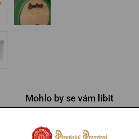
Mohlo by se vám líbit
 zdarma
Doprava zdarma