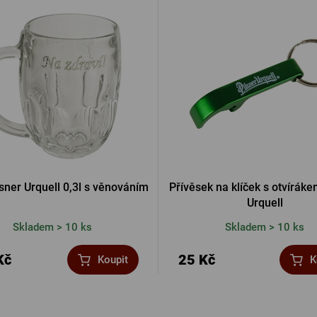
lsner Urquell 0,3l s věnováním
Přívěsek na klíček s otvíráke
Urquell
Skladem > 10 ks
Skladem > 10 ks
Kč
25 Kč
Koupit
K