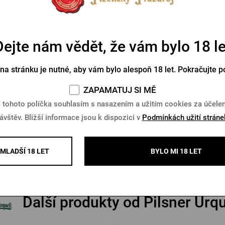
Dejte nám vědět, že vám bylo 18 le
 na stránku je nutné, aby vám bylo alespoň 18 let. Pokračujte p
ZAPAMATUJ SI MĚ
ny Pilsner Urquell hnědé
Hodiny Pilsner Urquell z
 tohoto políčka souhlasím s nasazením a užitím cookies za účel
ávštěv. Bližší informace jsou k dispozici v
Podmínkách užití stráne
Skladem > 5 ks
Skladem > 5 ks
0 Kč
2 500 Kč
Koupit
K
MLADŠÍ 18 LET
BYLO MI 18 LET
Další produkty od Pilsner Urqu