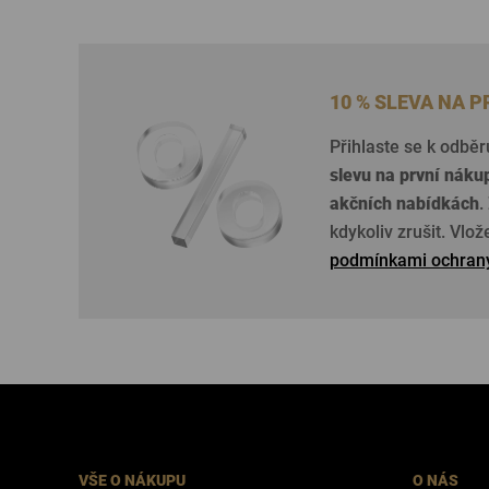
10 % SLEVA NA 
Přihlaste se k odběr
slevu na první náku
akčních nabídkách
.
kdykoliv zrušit. Vlo
podmínkami ochrany
VŠE O NÁKUPU
O NÁS