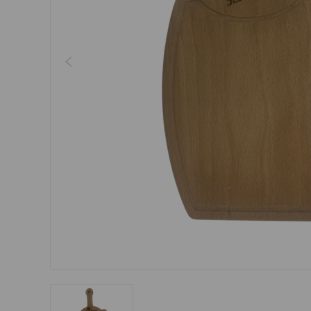
Šperky
Boxerky
Sluneční brýle
Ostatní
Ostatní