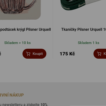
podtácek krýgl Pilsner Urquell
Tkaničky Pilsner Urquell 
Skladem > 10 ks
Skladem 1 ks
č
175 Kč
Koupit
K
PRVNÍ NÁKUP
u newsletteru a získejte
10%