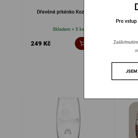
Dřevěné prkénko Kozel - sud
Degust
Pro vstup
Skladem > 5 ks
Zaškrtnutím
249 Kč
549 
Koupit
n
JSEM 