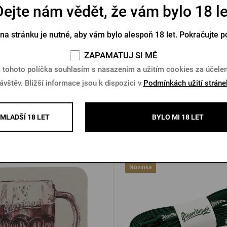
Dejte nám vědět, že vám bylo 18 le
ační prkénko Pilsner Urquell
Dřevěné prkénko Kozel - 
 na stránku je nutné, aby vám bylo alespoň 18 let. Pokračujte p
Skladem > 5 ks
Skladem > 5 ks
ZAPAMATUJ SI MĚ
 tohoto políčka souhlasím s nasazením a užitím cookies za účel
Kč
169 Kč
Koupit
K
ávštěv. Bližší informace jsou k dispozici v
Podmínkách užití stráne
MLADŠÍ 18 LET
BYLO MI 18 LET
Další produkty od Pilsner Urqu
Novinka