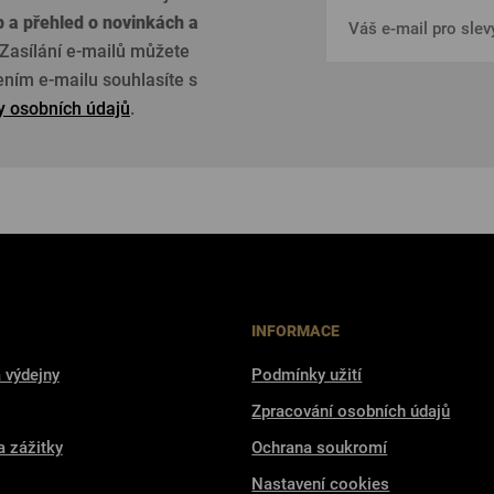
p a přehled o
novinkách a
Zasílání e-mailů můžete
žením e-mailu souhlasíte s
 osobních údajů
.
INFORMACE
 výdejny
Podmínky užití
Zpracování osobních údajů
a zážitky
Ochrana soukromí
Nastavení cookies