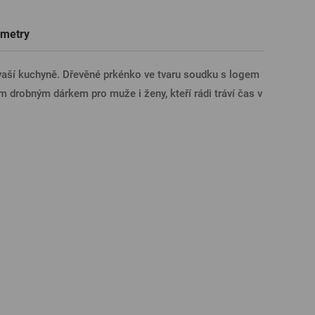
Trička a polokošile
Sklenice s věnováním či jménem
Dárkové poukazy na prohlídky pivovarů
Pivní sklo
metry
ÁSIT PŘES FACEBOOK
aší kuchyně. Dřevěné prkénko ve tvaru soudku s logem
ým drobným dárkem pro muže i ženy, kteří rádi tráví čas v
ÁSIT PŘES GOOGLE
SIT PŘES APPLE
ÁSIT PŘES SEZNAM