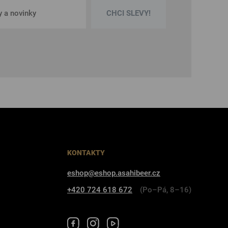
CHCI SLEVY!
KONTAKTY
eshop@eshop.asahibeer.cz
+420 724 618 672
(Po–Pá, 8–16)