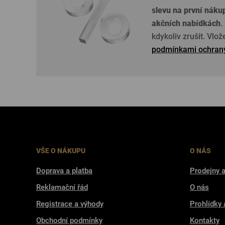
slevu na první náku
akčních nabídkách
.
kdykoliv zrušit. Vlo
podmínkami ochrany
VŠE O NÁKUPU
O NÁS
Doprava a platba
Prodejny a
Reklamační řád
O nás
Registrace a výhody
Prohlídky 
Obchodní podmínky
Kontakty