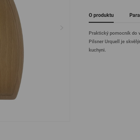
Ostatní
O produktu
Para
PŘIHL
Praktický pomocník do v
Pilsner Urquell je skvěl
PŘIHL
kuchyni.
PŘIHLÁ
PŘIHL