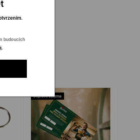
t
otvrzením.
em budoucích
k
.
ell
Doprava zdarma