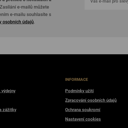
Zasílání e-mailů můžete
žením e-mailu souhlasíte s
 osobních údajů
.
INFORMACE
 výdejny
Podmínky užití
Zpracování osobních údajů
a zážitky
Ochrana soukromí
Nastavení cookies