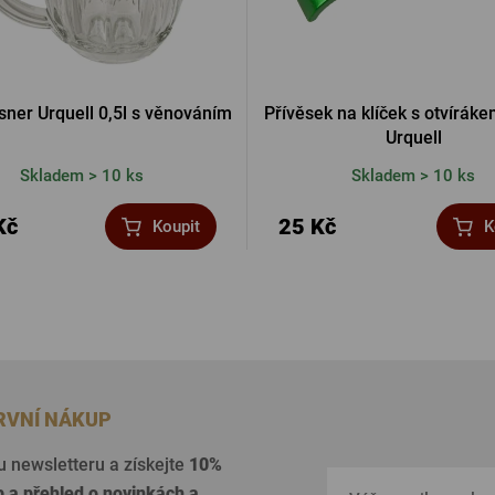
lsner Urquell 0,5l s věnováním
Přívěsek na klíček s otvíráke
Urquell
Skladem > 10 ks
Skladem > 10 ks
Kč
25 Kč
Koupit
K
PRVNÍ NÁKUP
u newsletteru a získejte
10%
p a přehled o
novinkách a