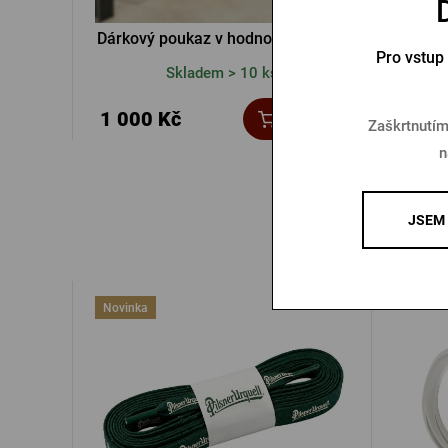
Dárkový poukaz v hodnotě 1000 Kč
Dárkov
Pro vstup
Skladem > 10 ks
1 000 Kč
2 00
Koupit
Zaškrtnutím
n
JSEM 
Novinka