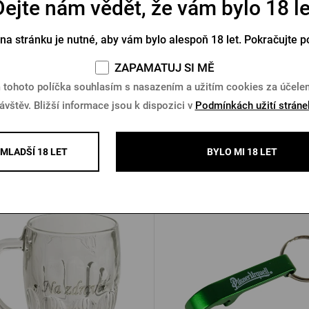
Dejte nám vědět, že vám bylo 18 le
ý poukaz v hodnotě 2000 Kč
 na stránku je nutné, aby vám bylo alespoň 18 let. Pokračujte p
Skladem > 10 ks
ZAPAMATUJ SI MĚ
0 Kč
Koupit
 tohoto políčka souhlasím s nasazením a užitím cookies za účel
ávštěv. Bližší informace jsou k dispozici v
Podmínkách užití stráne
MLADŠÍ 18 LET
BYLO MI 18 LET
Další produkty od Pilsner Urqu