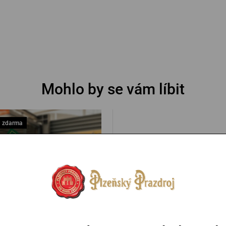
Mohlo by se vám líbit
 zdarma