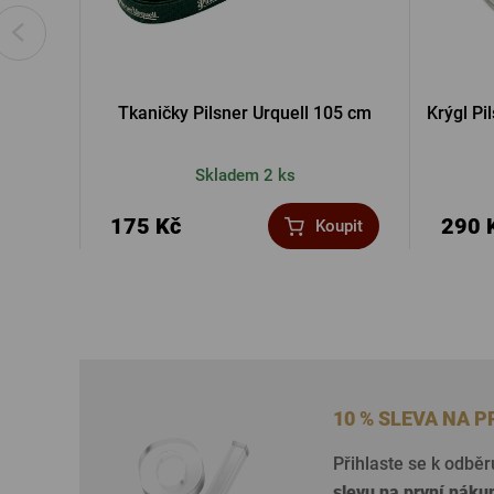
Tkaničky Pilsner Urquell 105 cm
Krýgl Pi
Skladem 2 ks
175 Kč
290 
Koupit
10 % SLEVA NA 
Přihlaste se k odběr
slevu na první náku