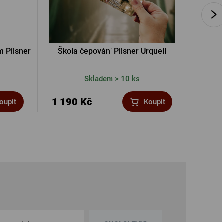
m Pilsner
Škola čepování Pilsner Urquell
Přív
Skladem > 10 ks
1 190 Kč
50 K
oupit
Koupit