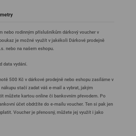
Trička a polokošile
Sklenice s věnováním či jménem
Dárkové poukazy na prohlídky pivovarů
Pivní sklo
metry
ÁSIT PŘES FACEBOOK
 nebo rodinným příslušníkům dárkový voucher v
oukaz je možné využít v jakékoli Dárkové prodejně
ÁSIT PŘES GOOGLE
.s. nebo na našem eshopu.
d data vydání.
SIT PŘES APPLE
notě 500 Kč v dárkové prodejně nebo eshopu zasíláme v
 nákupu stačí zadat váš e-mail a vybrat, jakým
ÁSIT PŘES SEZNAM
tit můžete kartou online či bankovním převodem. Po
ankovní účet obdržíte do e-mailu voucher. Ten si pak jen
platit. Voucher je přenosný, můžete jej využít i jako