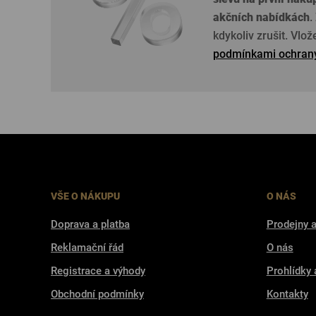
akčních nabídkách
.
kdykoliv zrušit. Vlo
podmínkami ochrany
VŠE O NÁKUPU
O NÁS
Doprava a platba
Prodejny a
Reklamační řád
O nás
Registrace a výhody
Prohlídky 
Obchodní podmínky
Kontakty