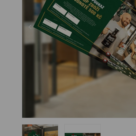
Šperky
Boxerky
Sluneční brýle
Ostatní
Ostatní