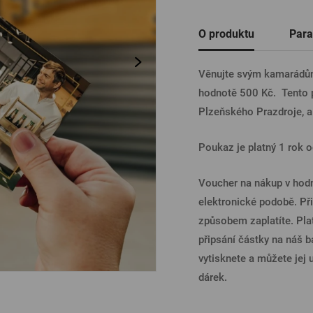
Ostatní
O produktu
Para
PŘIHL
Věnujte svým kamarádům
hodnotě 500 Kč. Tento p
PŘIHL
Plzeňského Prazdroje, a
Poukaz je platný 1 rok o
PŘIHLÁ
Voucher na nákup v hod
elektronické podobě. Při
PŘIHL
způsobem zaplatíte. Pla
připsání částky na náš b
vytisknete a můžete jej u
dárek.