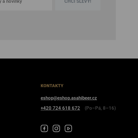
CHCI SLEVY!
KONTAKTY
eshop@eshop.asahibeer.cz
+420 724 618 672
(Po–Pá, 8–16)