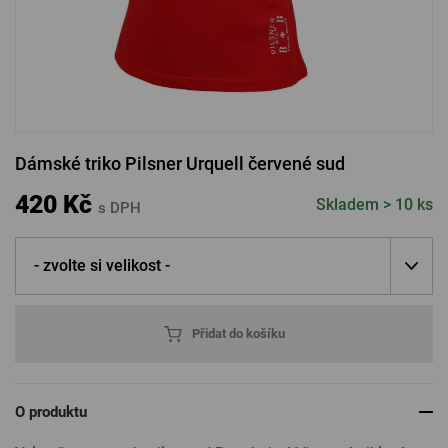
PŘIHLÁSIT PŘES FACEBOOK
PŘIHLÁSIT PŘES GOOGLE
Dámské triko Pilsner Urquell červené sud
PŘIHLÁSIT PŘES APPLE
420 Kč
Skladem > 10 ks
s DPH
- zvolte si velikost -
PŘIHLÁSIT PŘES SEZNAM
Přidat do košíku
O produktu