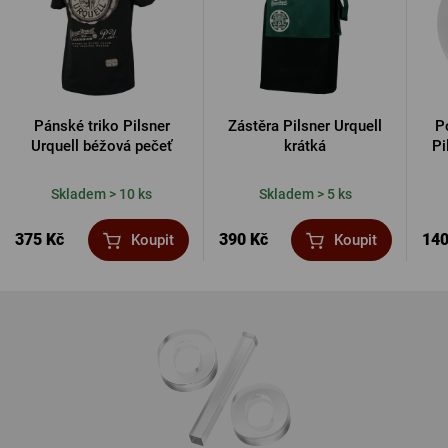
Pánské triko Pilsner
Zástěra Pilsner Urquell
P
Urquell béžová pečeť
krátká
Pi
Skladem > 10 ks
Skladem > 5 ks
375 Kč
390 Kč
140
Koupit
Koupit