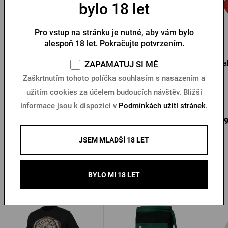
bylo 18 let
Pro vstup na stránku je nutné, aby vám bylo
alespoň 18 let. Pokračujte potvrzením.
Papírový podtácek krýgl
Červená mikina Pilsner
Ba
ZAPAMATUJ SI MĚ
Pilsner Urquell
Urquell Emboss
Zaškrtnutím tohoto políčka souhlasím s nasazením a
užitím cookies za účelem budoucích návštěv. Bližší
Skladem > 10 ks
Skladem > 10 ks
informace jsou k dispozici v
Podmínkách užití stránek
.
10 Kč
1 690 Kč
569
Koupit
Koupit
JSEM MLADŠÍ 18 LET
BYLO MI 18 LET
Další produkty od Pilsner Urquell