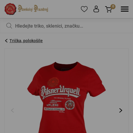
0
Pro přidání produktů do Oblíbených se prosím
Nic v košíku nemáte, není to škoda?
registrujte
.
Trička, polokošile
E-mail:
*
Heslo:
*
PŘIHLÁSIT SE
Zapomenuté heslo
Nová registrace