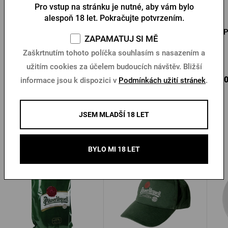
Pro vstup na stránku je nutné, aby vám bylo
alespoň 18 let. Pokračujte potvrzením.
Pánské triko Pilsner
Pánské triko PU logo s
Urquell béžová pečeť
pečetí černé
P
ZAPAMATUJ SI MĚ
Zaškrtnutím tohoto políčka souhlasím s nasazením a
Skladem > 10 ks
Skladem > 10 ks
užitím cookies za účelem budoucích návštěv. Bližší
375 Kč
550 Kč
650
Koupit
Koupit
informace jsou k dispozici v
Podmínkách užití stránek
.
JSEM MLADŠÍ 18 LET
Další produkty od Pilsner Urquell
BYLO MI 18 LET