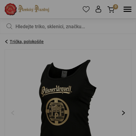
0
Pro přidání produktů do Oblíbených se prosím
Nic v košíku nemáte, není to škoda?
registrujte
.
Trička, polokošile
E-mail:
*
Heslo:
*
PŘIHLÁSIT SE
Zapomenuté heslo
Nová registrace