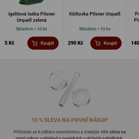
Igelitová taška Pilsner
Kšiltovka Pilsner Urquell
P
Urquell zelená
Pi
Skladem > 10 ks
Skladem > 10 ks
5 Kč
290 Kč
140
Koupit
Koupit
10 % SLEVA NA PRVNÍ NÁKUP
Přihlaste se k odběru newsletteru a získejte
10% slevu na
první nákup a přehled o
novinkách a akčních nabídkách
.