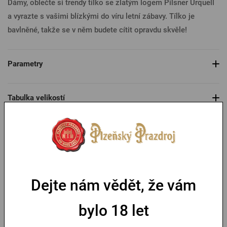
Dámy, oblečte si trendy tílko se zlatým logem Pilsner Urquell
a vyrazte s vašimi blízkými do víru letní zábavy. Tílko je
bavlněné, takže se v něm budete cítit opravdu skvěle!
Parametry
Tabulka velikostí
Mohlo by se vám líbit
Dejte nám vědět, že vám
bylo 18 let