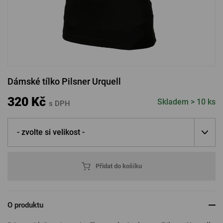
PŘIHLÁSIT PŘES FACEBOOK
PŘIHLÁSIT PŘES GOOGLE
Dámské tílko Pilsner Urquell
PŘIHLÁSIT PŘES APPLE
320 Kč
Skladem > 10 ks
s DPH
- zvolte si velikost -
PŘIHLÁSIT PŘES SEZNAM
Přidat do košíku
O produktu