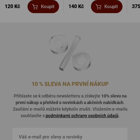
120 Kč
140 Kč
375
Koupit
Koupit
10 % SLEVA NA PRVNÍ NÁKUP
Přihlaste se k odběru newsletteru a získejte
10% slevu na
první nákup a přehled o
novinkách a akčních nabídkách
.
Zasílání e-mailů můžete kdykoliv zrušit. Vložením e-mailu
souhlasíte s
podmínkami ochrany osobních údajů
.