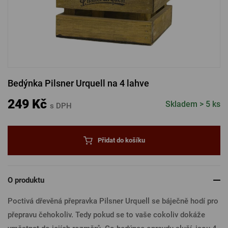
PŘIHLÁSIT PŘES FACEBOOK
PŘIHLÁSIT PŘES GOOGLE
Bedýnka Pilsner Urquell na 4 lahve
PŘIHLÁSIT PŘES APPLE
249 Kč
Skladem > 5 ks
s DPH
PŘIHLÁSIT PŘES SEZNAM
Přidat do košíku
O produktu
Poctivá dřevěná přepravka Pilsner Urquell se báječně hodí pro
přepravu čehokoliv. Tedy pokud se to vaše cokoliv dokáže