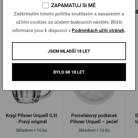
ZAPAMATUJ SI MĚ
95 Kč
115 Kč
450
Koupit
Koupit
Zaškrtnutím tohoto políčka souhlasím s nasazením a
užitím cookies za účelem budoucích návštěv. Bližší
informace jsou k dispozici v
Podmínkách užití stránek
.
Další produkty od Pilsner Urquell
JSEM MLADŠÍ 18 LET
BYLO MI 18 LET
Krýgl Pilsner Urquell 0,3l
Porcelánový podtácek
D
- Pravý originál
Pilsner Urquell – pečeť
U
Skladem > 10 ks
Skladem > 10 ks