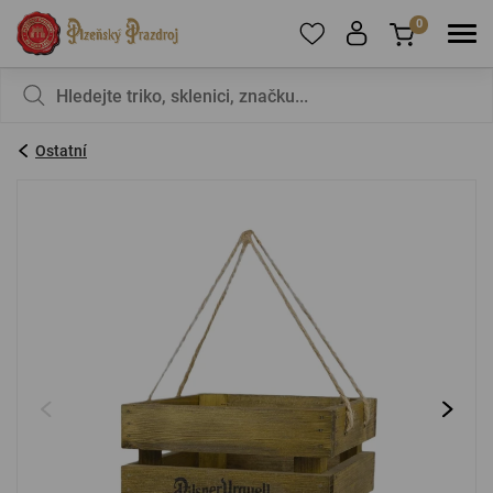
0
Pro přidání produktů do Oblíbených se prosím
Nic v košíku nemáte, není to škoda?
registrujte
.
Ostatní
E-mail:
*
Heslo:
*
PŘIHLÁSIT SE
Zapomenuté heslo
Nová registrace