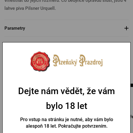
vměstnat do jejích rozměrů. Co bedýnce opravdu sluší, jsou 4
lahve piva Pilsner Urquell.
Parametry
Mohlo by se vám líbit
Dejte nám vědět, že vám
bylo 18 let
Otvírák Pilsner Urquell
Dřevěný otvírák Pilsner
Dř
Pro vstup na stránku je nutné, aby vám bylo
Urquell Bierbaum
alespoň 18 let. Pokračujte potvrzením.
Skladem > 10 ks
Skladem > 10 ks