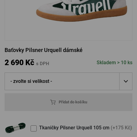
PŘIHLÁSIT PŘES FACEBOOK
PŘIHLÁSIT PŘES GOOGLE
Baťovky Pilsner Urquell dámské
PŘIHLÁSIT PŘES APPLE
2 690 Kč
Skladem > 10 ks
s DPH
- zvolte si velikost -
PŘIHLÁSIT PŘES SEZNAM
Přidat do košíku
Tkaničky Pilsner Urquell 105 cm
(+175 Kč)