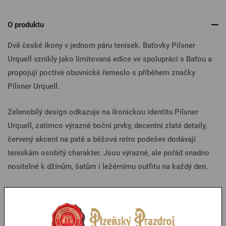
O produktu
Dvě české ikony v jednom páru tenisek. Baťovky Pilsner
Urquell vznikly jako limitovaná edice ve spolupráci s Baťou a
propojují poctivé obuvnické řemeslo s příběhem značky
Pilsner Urquell.
Zelenobílý design odkazuje na ikonickou identitu Pilsner
Urquell, zatímco výrazné boční prvky, decentní zlaté detaily,
červený akcent na patě a béžová retro podešev dodávají
teniskám osobitý charakter. Jsou výrazné, ale pořád snadno
nositelné k džínům, šatům i ležérnímu outfitu na každý den.
Dámské Baťovky Pilsner Urquell nejsou jen suvenýr s logem.
Jsou to tenisky s českým příběhem, které spojují tradici, styl a
radost z věcí, které dávají smysl.