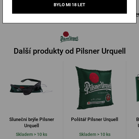
Skladem 1 ks
Skladem > 10 ks
BYLO MI 18 LET
175 Kč
3 599 Kč
4 2
Koupit
Koupit
Další produkty od Pilsner Urquell
Sluneční brýle Pilsner
Polštář Pilsner Urquell
B
Urquell
Skladem > 10 ks
Skladem > 10 ks