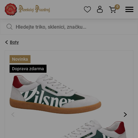
0
Pro přidání produktů do Oblíbených se prosím
Nic v košíku nemáte, není to škoda?
registrujte
.
Boty
E-mail:
*
Novinka
Doprava zdarma
Heslo:
*
PŘIHLÁSIT SE
Zapomenuté heslo
Nová registrace