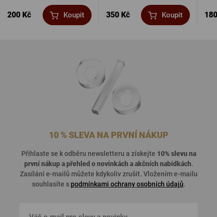
200 Kč
350 Kč
180
Koupit
Koupit
10 % SLEVA NA PRVNÍ NÁKUP
Přihlaste se k odběru newsletteru a získejte
10% slevu na
první nákup a přehled o
novinkách a akčních nabídkách
.
Zasílání e-mailů můžete kdykoliv zrušit. Vložením e-mailu
souhlasíte s
podmínkami ochrany osobních údajů
.