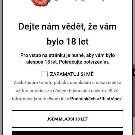
Baťovky Pilsner Urquell jsou
dostupné i v pánské variantě.
Dejte nám vědět, že vám
Parametry
bylo 18 let
Mohlo by se vám líbit
Pro vstup na stránku je nutné, aby vám bylo
alespoň 18 let. Pokračujte potvrzením.
Novinka
Doprava zdarma
ZAPAMATUJ SI MĚ
Zaškrtnutím tohoto políčka souhlasím s nasazením a
užitím cookies za účelem budoucích návštěv. Bližší
informace jsou k dispozici v
Podmínkách užití stránek
.
JSEM MLADŠÍ 18 LET
Tkaničky Pilsner Urquell
Boty Proud x Botas
105 cm