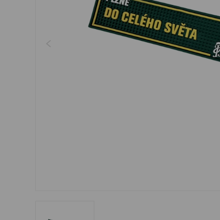
Šperky
Boxerky
Sluneční brýle
Ostatní
Ostatní