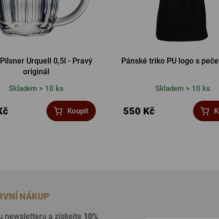
Pilsner Urquell 0,5l - Pravý
Pánské triko PU logo s peče
originál
Skladem > 10 ks
Skladem > 10 ks
Kč
550 Kč
Koupit
K
PRVNÍ NÁKUP
u newsletteru a získejte
10%