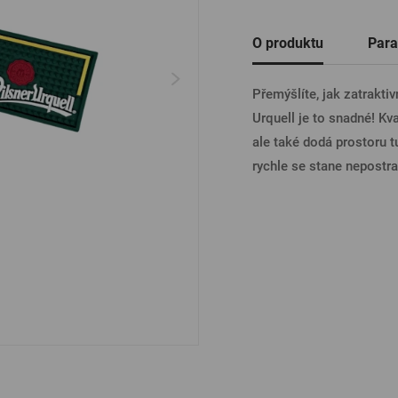
Ostatní
O produktu
Para
PŘIHL
Přemýšlíte, jak zatrakti
Urquell je to snadné! Kv
PŘIHL
ale také dodá prostoru tu
rychle se stane nepostr
PŘIHLÁ
PŘIHL