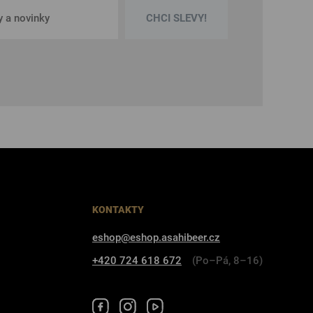
CHCI SLEVY!
KONTAKTY
eshop@eshop.asahibeer.cz
+420 724 618 672
(Po–Pá, 8–16)