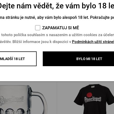
Dejte nám vědět, že vám bylo 18 le
vý podtácek Pilsner Urquell
Podtácek s potiskem Pilsner
 na stránku je nutné, aby vám bylo alespoň 18 let. Pokračujte p
Skladem > 10 ks
Skladem > 10 ks
ZAPAMATUJ SI MĚ
 tohoto políčka souhlasím s nasazením a užitím cookies za účel
45 Kč
Koupit
K
ávštěv. Bližší informace jsou k dispozici v
Podmínkách užití stráne
MLADŠÍ 18 LET
BYLO MI 18 LET
Další produkty od Pilsner Urqu