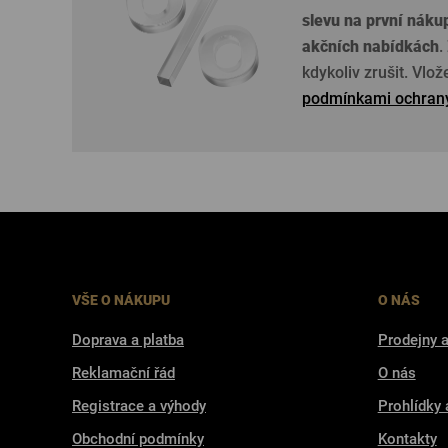
slevu na první náku
akčních nabídkách
.
kdykoliv zrušit. Vlo
podmínkami ochrany
VŠE O NÁKUPU
O NÁS
Doprava a platba
Prodejny a
Reklamační řád
O nás
Registrace a výhody
Prohlídky 
Obchodní podmínky
Kontakty