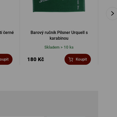
tí černé
Barový ručník Pilsner Urquell s
Igelito
karabinou
Skladem > 10 ks
180 Kč
5 Kč
oupit
Koupit