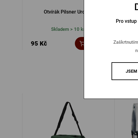
Otvírák Pilsner Urquell
Papíro
Pro vstup
Skladem > 10 ks
Zaškrtnutím
95 Kč
7 Kč
Koupit
n
JSEM 