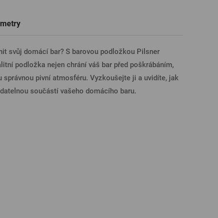
Trička a polokošile
Sklenice s věnováním či jménem
Dárkové poukazy na prohlídky pivovarů
Pivní sklo
metry
ÁSIT PŘES FACEBOOK
vnit svůj domácí bar? S barovou podložkou Pilsner
alitní podložka nejen chrání váš bar před poškrábáním,
ÁSIT PŘES GOOGLE
 správnou pivní atmosféru. Vyzkoušejte ji a uvidíte, jak
adatelnou součástí vašeho domácího baru.
SIT PŘES APPLE
ÁSIT PŘES SEZNAM