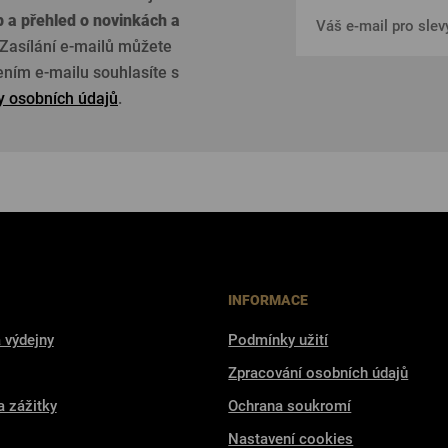
p a přehled o
novinkách a
Zasílání e-mailů můžete
žením e-mailu souhlasíte s
 osobních údajů
.
INFORMACE
 výdejny
Podmínky užití
Zpracování osobních údajů
a zážitky
Ochrana soukromí
Nastavení cookies