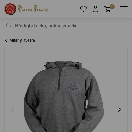
0
Ak chcete pridať produkty do obľúbených,
V košíku nemáte nič, nie je to škoda?
zaregistrujte
sa
.
Mikiny, svetre
E-mail:
*
Heslo:
*
PRIHLÁSIŤ SA
Zabudnuté heslo
Nová registrácia