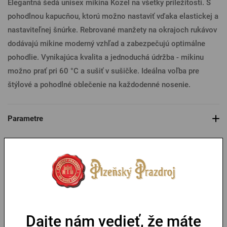
Elegantná šedá unisex mikina Kozel na všetky príležitosti. S
pohodlnou kapucňou, ktorú možno nastaviť vďaka elastickej a
nastaviteľnej šnúrke. Rebrované manžety na okrajoch rukávov
dodávajú mikine moderný vzhľad a zabezpečujú optimálne
pohodlie. Vynikajúca kvalita a jednoduchá údržba - mikinu
možno prať pri 60 °C a sušiť v sušičke. Ideálna voľba pre
štýlové a pohodlné oblečenie na každodenné nosenie.
Parametre
Tabuľka veľkostí
Mohlo by sa vám páčiť
Dajte nám vedieť, že máte