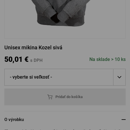
PRIHLÁSENIE CEZ FACEBOOK
PRIHLÁSENIE CEZ GOOGLE
Unisex mikina Kozel sivá
PRIHLÁSENIE CEZ APPLE
50,01 €
Na sklade > 10 ks
s DPH
- vyberte si veľkosť -
PRIHLÁSENIE CEZ SEZNAM
Pridať do košíka
O výrobku