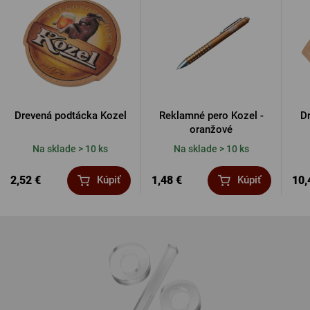
Drevená podtácka Kozel
Reklamné pero Kozel -
D
oranžové
Na sklade > 10 ks
Na sklade > 10 ks
2,52 €
1,48 €
10,
Kúpiť
Kúpiť