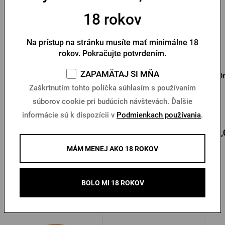
18 rokov
Na prístup na stránku musíte mať minimálne 18
rokov. Pokračujte potvrdením.
ZAPAMÄTAJ SI MŇA
Pilsner Urquell originál
Flísová mikina Pilsner
Or
zelená mikina s
Urquell
Zaškrtnutím tohto políčka súhlasím s používaním
kapucňou
súborov cookie pri budúcich návštevách. Ďalšie
Na sklade > 10 ks
Na sklade > 10 ks
informácie sú k dispozícii v
Podmienkach používania
.
64,08 €
46,19 €
64,
Kúpiť
Kúpiť
MÁM MENEJ AKO 18 ROKOV
BOLO MI 18 ROKOV
Ďalšie produkty od Kozla