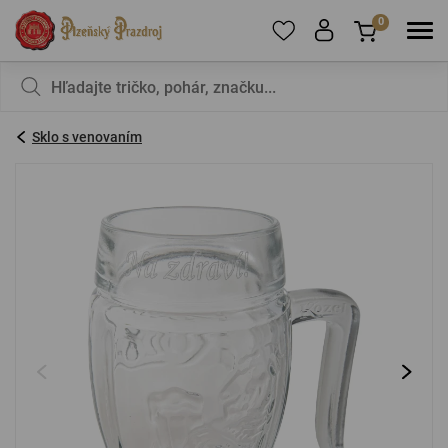
0
Ak chcete pridať produkty do obľúbených,
V košíku nemáte nič, nie je to škoda?
zaregistrujte
sa
.
Sklo s venovaním
E-mail:
*
Heslo:
*
PRIHLÁSIŤ SA
Zabudnuté heslo
Nová registrácia