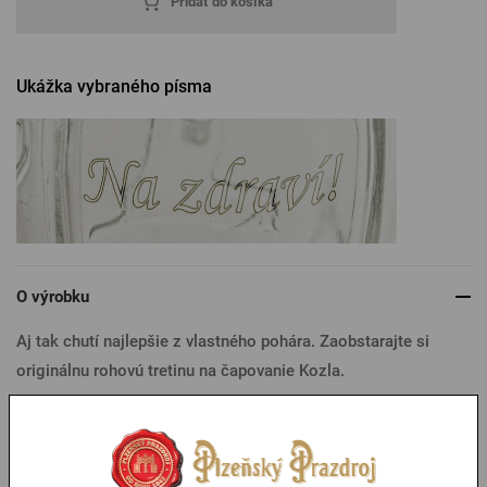
Pridať do košíka
Ukážka vybraného písma
O výrobku
Aj tak chutí najlepšie z vlastného pohára. Zaobstarajte si
originálnu rohovú tretinu na čapovanie Kozla.
keďže ide o výrobok na mieru, požadujeme platbu vopred.