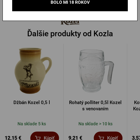
BOLO MI 18 ROKOV
Ďalšie produkty od Kozla
Džbán Kozel 0,5 l
Rohatý polliter 0,5l Kozel
Ko
s venovaním
Koz
Na sklade 5 ks
Na sklade > 10 ks
12,15 €
9,21 €
3,5
Kúpiť
Kúpiť