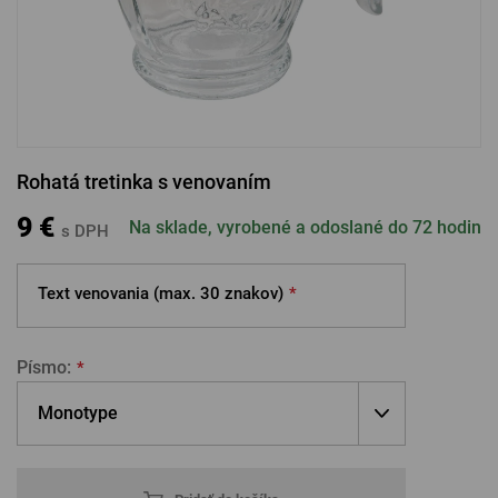
PRIHLÁSENIE CEZ FACEBOOK
PRIHLÁSENIE CEZ GOOGLE
Rohatá tretinka s venovaním
PRIHLÁSENIE CEZ APPLE
9 €
Na sklade, vyrobené a odoslané do 72 hodin
s DPH
Text venovania (max.
30 znakov)
*
PRIHLÁSENIE CEZ SEZNAM
Písmo:
*
Monotype