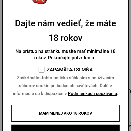
Parametre
Dajte nám vedieť, že máte
Mohlo by sa vám páčiť
18 rokov
Na prístup na stránku musíte mať minimálne 18
rokov. Pokračujte potvrdením.
ZAPAMÄTAJ SI MŇA
Zaškrtnutím tohto políčka súhlasím s používaním
súborov cookie pri budúcich návštevách. Ďalšie
Pilsner Urquell 0,5l s
Pilsner Urquell 0,3l s
T
informácie sú k dispozícii v
Podmienkach používania
.
venovaním
venovaním
Na sklade > 10 ks
Na sklade > 10 ks
MÁM MENEJ AKO 18 ROKOV
12,15 €
11,32 €
11,
Kúpiť
Kúpiť