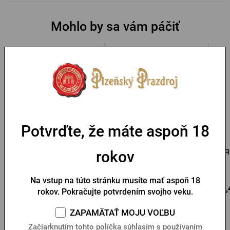
Mohlo by sa vám páčiť
Potvrďte, že máte aspoň 18
Termotaška Pilsner
Vrecko na fľašu Pilsner
Urquell
Urquell
Urq
rokov
Na sklade > 10 ks
Na sklade > 10 ks
Na vstup na túto stránku musíte mať aspoň 18
Do
12,52 €
10,
6,29 €
Do košíka
rokov. Pokračujte potvrdením svojho veku.
košíka
ZAPAMÄTAŤ MOJU VOĽBU
Začiarknutím tohto políčka súhlasím s používaním