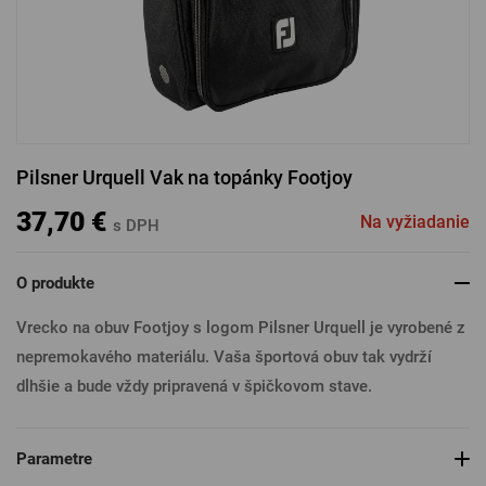
PRIHLÁSIŤ SA CEZ FACEBOOK
PRIHLÁSIŤ SA CEZ GOOGLE
Pilsner Urquell Vak na topánky Footjoy
PRIHLÁSIŤ SA CEZ APPLE
37,70 €
Na vyžiadanie
s DPH
O produkte
PRIHLÁSIŤ SA CEZ SEZNAM
Vrecko na obuv Footjoy s logom Pilsner Urquell je vyrobené z
nepremokavého materiálu. Vaša športová obuv tak vydrží
dlhšie a bude vždy pripravená v špičkovom stave.
Parametre