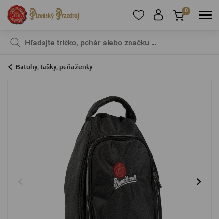
0
Ak chcete pridávať produkty medzi obľúbené,
Váš košík je zatiaľ prázdny – nechcete to
zaregistrujte sa
zmeniť?
.
Batohy, tašky, peňaženky
E-mail:
*
Heslo:
*
PRIHLÁSIŤ SA
Zabudnuté heslo
Nová registrácia