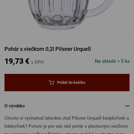
PRIHLÁSENIE CEZ FACEBOOK
PRIHLÁSENIE CEZ GOOGLE
Pohár s viečkom 0,2l Pilsner Urquell
PRIHLÁSENIE CEZ APPLE
19,73 €
Na sklade > 5 ks
s DPH
PRIHLÁSENIE CEZ SEZNAM
Pridať do košíka
O výrobku
Chcete si vychutnať lahodnú chuť Pilsner Urquell kedykoľvek a
kdekoľvek? Potom je pre vás náš pohár s plechovým viečkom