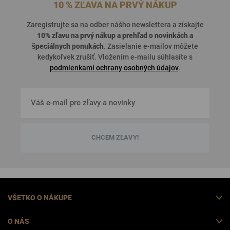
10 % ZĽAVA NA PRVÝ NÁKUP
Zaregistrujte sa na odber nášho newslettera a získajte
10% zľavu na prvý nákup a prehľad o
novinkách a
špeciálnych ponukách
. Zasielanie e-mailov môžete
kedykoľvek zrušiť. Vložením e-mailu súhlasíte s
podmienkami ochrany osobných údajov
.
CHCEM ZĽAVY!
VŠETKO O NÁKUPE
O NÁS