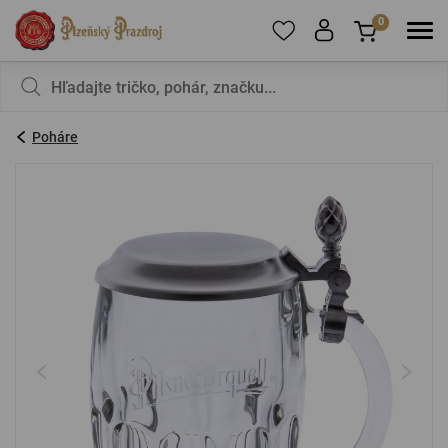
0
Ak chcete pridať produkty do obľúbených,
V košíku nemáte nič, nie je to škoda?
zaregistrujte
sa
.
Poháre
E-mail:
*
Heslo:
*
PRIHLÁSIŤ SA
Zabudnuté heslo
Nová registrácia