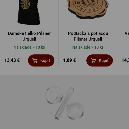
Dámske tielko Pilsner
Podtácka s potlačou
Va
Urquell
Pilsner Urquell
Na sklade > 10 ks
Na sklade > 10 ks
13,43 €
1,89 €
14,
Kúpiť
Kúpiť