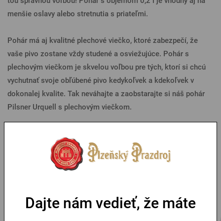
tou správnou voľbou! Pohár s objemom 0,2 l je vhodný aj na
menšie oslavy alebo stretnutia s priateľmi.
Pohár má aj kvalitné plechové viečko, ktoré zabezpečí, že
vaše pivo zostane vždy studené a osviežujúce. Pohár s
plechovým viečkom je skvelou voľbou pre tých, ktorí si chcú
vychutnať svoje obľúbené pivo kedykoľvek a kdekoľvek v
dokonalej kvalite. Tak neváhajte a zaobstarajte si náš pohár
Pilsner Urquell s plechovým viečkom.
Parametre
Mohlo by sa vám páčiť
Dajte nám vedieť, že máte