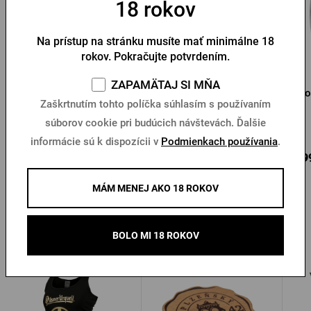
18 rokov
Na prístup na stránku musíte mať minimálne 18
rokov. Pokračujte potvrdením.
ZAPAMÄTAJ SI MŇA
Pilsner Urquell 0,3l -
Pilsner Urquell 0,5l -
Ro
Zaškrtnutím tohto políčka súhlasím s používaním
Originál
Originál
súborov cookie pri budúcich návštevách. Ďalšie
Na sklade > 10 ks
Na sklade > 10 ks
informácie sú k dispozícii v
Podmienkach používania
.
5,04 €
5,88 €
3,9
Kúpiť
Kúpiť
MÁM MENEJ AKO 18 ROKOV
Ďalšie produkty od Pilsner Urquell
BOLO MI 18 ROKOV