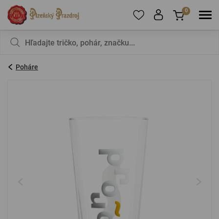
0
Ak chcete pridať produkty do obľúbených,
V košíku nemáte nič, nie je to škoda?
zaregistrujte
sa
.
Poháre
E-mail:
*
Heslo:
*
PRIHLÁSIŤ SA
Zabudnuté heslo
Nová registrácia