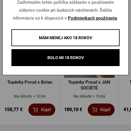
Zaškrtnutím tohto políčka súhlasím s používaním
súborov cookie pri budúcich návštevách. Ďalšie
Ďalšie produkty od Proudu
informácie sú k dispozícii v
Podmienkach používania
.
Doprava zadarmo
Doprava zadarmo
MÁM MENEJ AKO 18 ROKOV
BOLO MI 18 ROKOV
Topánky Proud x Botas
Topánky Proud x JAN
SOCIÉTÉ
Na sklade > 10 ks
Na sklade > 10 ks
150,77 €
180,10 €
41,
Kúpiť
Kúpiť