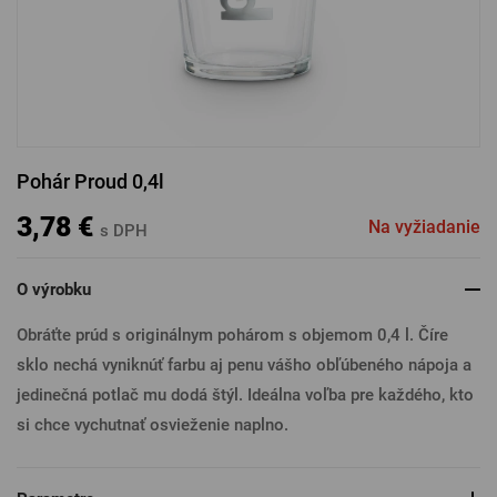
PRIHLÁSENIE CEZ FACEBOOK
PRIHLÁSENIE CEZ GOOGLE
Pohár Proud 0,4l
PRIHLÁSENIE CEZ APPLE
3,78 €
Na vyžiadanie
s DPH
O výrobku
PRIHLÁSENIE CEZ SEZNAM
Obráťte prúd s originálnym pohárom s objemom 0,4 l. Číre
sklo nechá vyniknúť farbu aj penu vášho obľúbeného nápoja a
jedinečná potlač mu dodá štýl. Ideálna voľba pre každého, kto
si chce vychutnať osvieženie naplno.