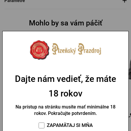
Parametre
Mohlo by sa vám páčiť
Dajte nám vedieť, že máte
Tričko Proud čierne
Tričko Proud biele
18 rokov
Na sklade > 10 ks
Na sklade > 5 ks
Na prístup na stránku musíte mať minimálne 18
rokov. Pokračujte potvrdením.
41,86 €
41,86 €
87,
Kúpiť
Kúpiť
ZAPAMÄTAJ SI MŇA