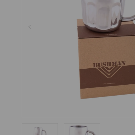
Šperky
Boxerky
Slnečné okuliare
Ostatné
Ostatné