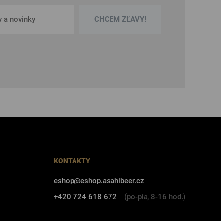
CHCEM ZĽAVY!
KONTAKTY
eshop@eshop.asahibeer.cz
+420 724 618 672
(po-pia, 8-16 hod.)