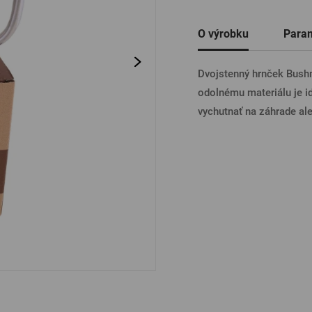
Ostatné
O výrobku
Para
PRIHL
Dvojstenný hrnček Bushm
odolnému materiálu je i
PRIHL
vychutnať na záhrade ale
PRIHLÁ
PRIHL