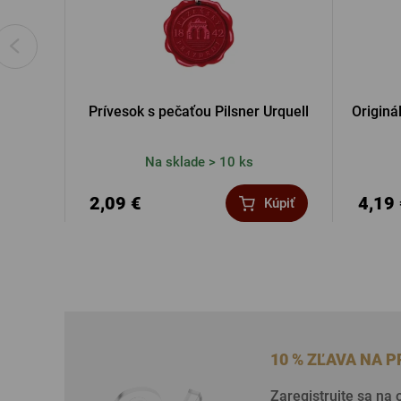
Prívesok s pečaťou Pilsner Urquell
Originá
Na sklade > 10 ks
2,09 €
4,19
Kúpiť
10 % ZĽAVA NA 
Zaregistrujte sa na