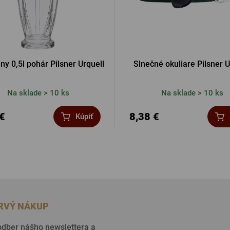
lny 0,5l pohár Pilsner Urquell
Slnečné okuliare Pilsner U
Na sklade > 10 ks
Na sklade > 10 ks
 €
8,38 €
Kúpiť
PRVÝ NÁKUP
 odber nášho newslettera a