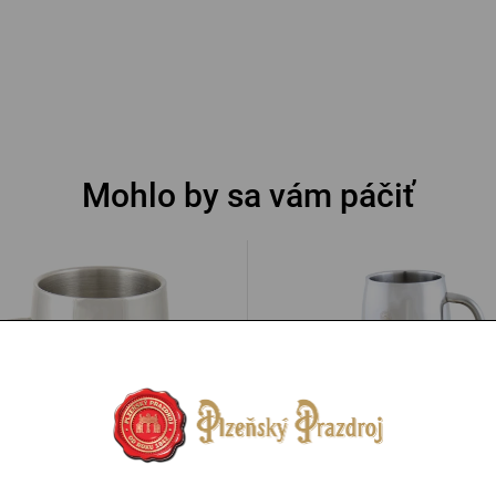
Mohlo by sa vám páčiť