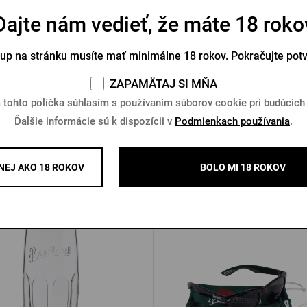
Dajte nám vedieť, že máte 18 roko
ý pohár 0,5l Pilsner Urquell
Plechový hrnček 0,44l Pilsne
Bushman
Bushman
tup na stránku musíte mať minimálne 18 rokov. Pokračujte pot
Na sklade > 5 ks
Na sklade > 10 ks
ZAPAMÄTAJ SI MŇA
1 €
25,09 €
Kúpiť
 tohto políčka súhlasím s používaním súborov cookie pri budúcich
Ďalšie informácie sú k dispozícii v
Podmienkach používania
.
EJ AKO 18 ROKOV
BOLO MI 18 ROKOV
Ďalšie produkty od Pilsner Urq