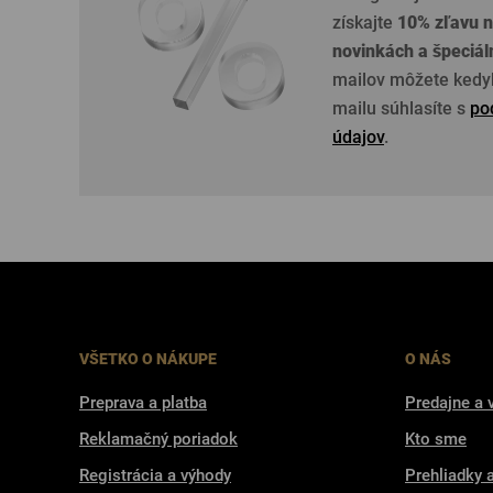
získajte
10% zľavu n
novinkách a špeciá
mailov môžete kedyk
mailu súhlasíte s
po
údajov
.
VŠETKO O NÁKUPE
O NÁS
Preprava a platba
Predajne a 
Reklamačný poriadok
Kto sme
Registrácia a výhody
Prehliadky 