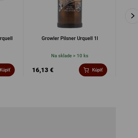
rquell
Growler Pilsner Urquell 1l
Podtác
Na sklade > 10 ks
16,13 €
2,93
Kúpiť
Kúpiť