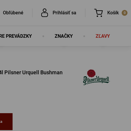
Obľúbené
Prihlásiť sa
Košík
0
RE PREVÁDZKY
ZNAČKY
ZĽAVY
V košíku nemáte nič, nie je to škoda?
É
4l Pilsner Urquell Bushman
É
PRIHLÁSIŤ SA
lo
Nová registrácia
ka