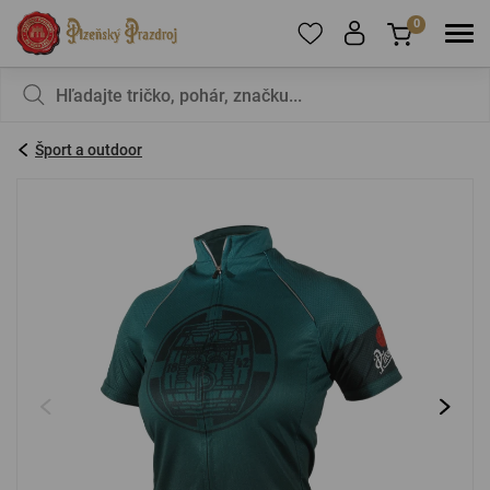
0
Ak chcete pridať produkty do obľúbených,
V košíku nemáte nič, nie je to škoda?
zaregistrujte
sa
.
Šport a outdoor
E-mail:
*
Heslo:
*
PRIHLÁSIŤ SA
Zabudnuté heslo
Nová registrácia