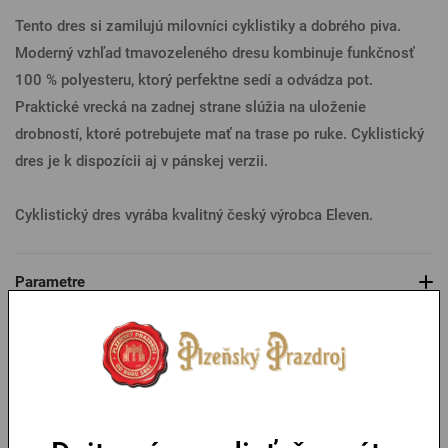
Tento dres si zamilujú milovníci cyklistiky a dobrého piva.
Moderný vzhľad tmavozeleného dresu kombinuje funkčnosť
100 % polyesteru, ktorý perfektne sedí a odvádza pot.
Praktické vrecká na zadnej strane slúžia na uloženie
drobností, ktoré potrebujete mať na trase po ruke. Cyklistický
dres je k dispozícii aj v pánskej verzii.
Cyklistický dres vyrába kvalitný český výrobca Eleven.
Parametre
Tabuľka veľkostí
Mohlo by sa vám páčiť