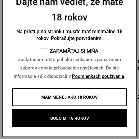
Dajte nám vedieť, že máte
18 rokov
Na prístup na stránku musíte mať minimálne 18
rokov. Pokračujte potvrdením.
ZAPAMÄTAJ SI MŇA
Zaškrtnutím tohto políčka súhlasím s používaním
Športová taška Pilsner
Dámske cyklistické
Urquell
nohavice Pilsner Urquell
sú
súborov cookie pri budúcich návštevách. Ďalšie
čierne
informácie sú k dispozícii v
Podmienkach používania
.
Na sklade > 5 ks
Na sklade > 10 ks
41,60 €
56,73 €
96,
Kúpiť
Kúpiť
MÁM MENEJ AKO 18 ROKOV
BOLO MI 18 ROKOV
Ďalšie produkty od Pilsner Urquell