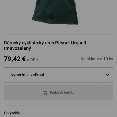
PRIHLÁSENIE CEZ FACEBOOK
PRIHLÁSENIE CEZ GOOGLE
Dámsky cyklistický dres Pilsner Urquell
tmavozelený
PRIHLÁSENIE CEZ APPLE
79,42 €
Na sklade > 10 ks
s DPH
PRIHLÁSENIE CEZ SEZNAM
- vyberte si veľkosť -
Pridať do košíka
O výrobku