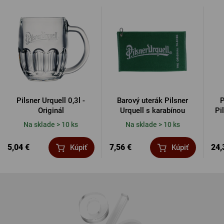
Pilsner Urquell 0,3l -
Barový uterák Pilsner
P
Originál
Urquell s karabínou
Pi
Na sklade > 10 ks
Na sklade > 10 ks
5,04 €
7,56 €
24,
Kúpiť
Kúpiť