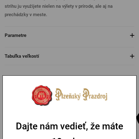
strihu ju využijete nielen na výlety v prírode, ale aj na
prechádzky v meste.
Parametre
Tabuľka veľkostí
Mohlo by sa vám páčiť
-35 %
Dajte nám vedieť, že máte