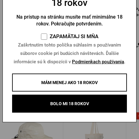
18 rokov
Pánska softshellová
Pánska bunda Radegast
P
bunda Pilsner Urquell
čierna
P
Na prístup na stránku musíte mať minimálne 18
rokov. Pokračujte potvrdením.
Na sklade > 10 ks
Na sklade > 5 ks
ZAPAMÄTAJ SI MŇA
48,24 €
73,48 €
83,
Kúpiť
Kúpiť
Zaškrtnutím tohto políčka súhlasím s používaním
74,32 €
súborov cookie pri budúcich návštevách. Ďalšie
informácie sú k dispozícii v
Podmienkach používania
.
MÁM MENEJ AKO 18 ROKOV
Ďalšie produkty od Šariše
BOLO MI 18 ROKOV
-8 %
-22 %