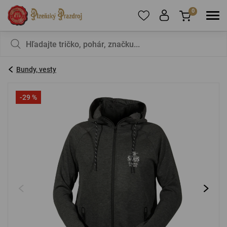
0
Ak chcete pridať produkty do obľúbených,
V košíku nemáte nič, nie je to škoda?
zaregistrujte
sa
.
Bundy, vesty
E-mail:
*
-29 %
Heslo:
*
PRIHLÁSIŤ SA
Zabudnuté heslo
Nová registrácia