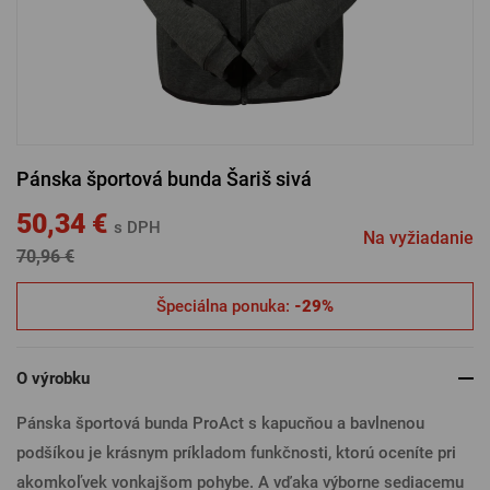
PRIHLÁSENIE CEZ FACEBOOK
PRIHLÁSENIE CEZ GOOGLE
Pánska športová bunda Šariš sivá
PRIHLÁSENIE CEZ APPLE
50,34 €
s DPH
Na vyžiadanie
70,96 €
PRIHLÁSENIE CEZ SEZNAM
Špeciálna ponuka:
-29%
O výrobku
Pánska športová bunda ProAct s kapucňou a bavlnenou
podšíkou je krásnym príkladom funkčnosti, ktorú oceníte pri
akomkoľvek vonkajšom pohybe. A vďaka výborne sediacemu