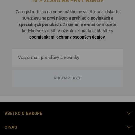
10 % ZĽAVA NA PRVÝ NÁKUP
Zaregistrujte sa na odber nášho newslettera a získajte
10% zľavu na prvý nákup a prehľad o
novinkách a
špeciálnych ponukách
. Zasielanie e-mailov môžete
kedykoľvek zrušiť. Vložením e-mailu súhlasíte s
podmienkami ochrany osobných údajov
.
CHCEM ZĽAVY!
VŠETKO O NÁKUPE
O NÁS