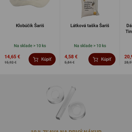
Klobúčik Šariš
Látková taška Šariš
Dá
Tin
Na sklade > 10 ks
Na sklade > 10 ks
14,65 €
4,58 €
20,
Kúpiť
Kúpiť
15,92 €
5,84 €
28,9