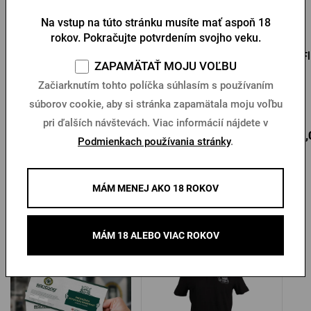
Na vstup na túto stránku musíte mať aspoň 18
rokov. Pokračujte potvrdením svojho veku.
Pilsner Urquell originál
Originál mikina Pilsner
F
ZAPAMÄTAŤ MOJU VOĽBU
zelená mikina s
Urquell čierna
kapucňou
Začiarknutím tohto políčka súhlasím s používaním
Na sklade > 10 ks
Na sklade > 10 ks
súborov cookie, aby si stránka zapamätala moju voľbu
pri ďalších návštevách. Viac informácií nájdete v
Do
Do
63,89 €
63,89 €
46,
Podmienkach používania stránky
.
košíka
košíka
MÁM MENEJ AKO 18 ROKOV
Ďalšie produkty od Radegastu
MÁM 18 ALEBO VIAC ROKOV