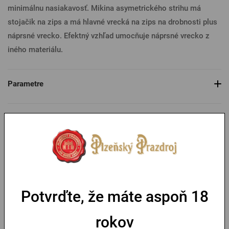
minimálnu nasiakavosť. Mikina asymetrického strihu má
stojačik na zips a má hlavné vrecká na zips na drobnosti plus
náprsné vrecko. Efektný vzhľad umocňuje náprsné vrecko z
iného materiálu.
Parametre
Tabuľka veľkostí
Mohlo by sa vám páčiť
Potvrďte, že máte aspoň 18
rokov