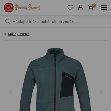
0
Ak chcete pridávať produkty medzi obľúbené,
Váš košík je zatiaľ prázdny – nechcete to
zaregistrujte sa
zmeniť?
.
Mikiny, svetre
E-mail:
*
Heslo:
*
PRIHLÁSIŤ SA
Zabudnuté heslo
Nová registrácia