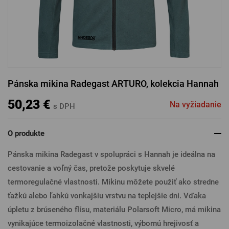
PRIHLÁSIŤ SA CEZ FACEBOOK
PRIHLÁSIŤ SA CEZ GOOGLE
Pánska mikina Radegast ARTURO, kolekcia Hannah
PRIHLÁSIŤ SA CEZ APPLE
50,23 €
Na vyžiadanie
s DPH
O produkte
PRIHLÁSIŤ SA CEZ SEZNAM
Pánska mikina Radegast v spolupráci s Hannah je ideálna na
cestovanie a voľný čas, pretože poskytuje skvelé
termoregulačné vlastnosti. Mikinu môžete použiť ako stredne
ťažkú alebo ľahkú vonkajšiu vrstvu na teplejšie dni. Vďaka
úpletu z brúseného flísu, materiálu Polarsoft Micro, má mikina
vynikajúce termoizolačné vlastnosti, výbornú hrejivosť a