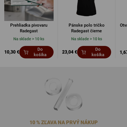
Prehliadka pivovaru
Pánske polo tričko
Otv
Radegast
Radegast čierne
Na sklade > 10 ks
Na sklade > 10 ks
Do
Do
10,30 €
23,04 €
1,6
košíka
košíka
10 % ZĽAVA NA PRVÝ NÁKUP