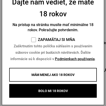
Dajte nám vedieť, že máte
18 rokov
Na prístup na stránku musíte mať minimálne 18
rokov. Pokračujte potvrdením.
ZAPAMÄTAJ SI MŇA
Pilsner Urquell originál
Flísová mikina Pilsner
Or
Zaškrtnutím tohto políčka súhlasím s používaním
zelená mikina s
Urquell
kapucňou
súborov cookie pri budúcich návštevách. Ďalšie
informácie sú k dispozícii v
Podmienkach používania
.
Na sklade > 10 ks
Na sklade > 10 ks
64,03 €
46,15 €
64,
Kúpiť
Kúpiť
MÁM MENEJ AKO 18 ROKOV
BOLO MI 18 ROKOV
Ďalšie produkty od Radegastu