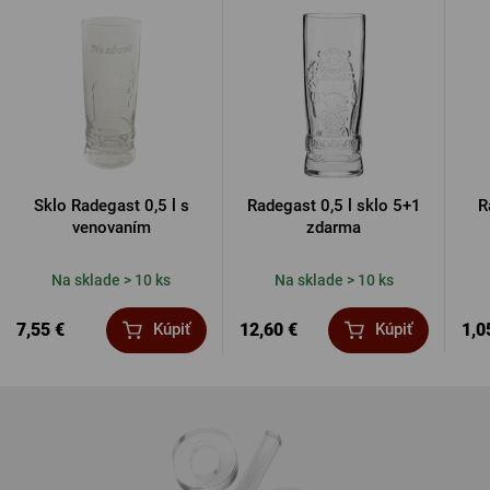
Sklo Radegast 0,5 l s
Radegast 0,5 l sklo 5+1
R
venovaním
zdarma
Na sklade > 10 ks
Na sklade > 10 ks
7,55 €
12,60 €
1,0
Kúpiť
Kúpiť