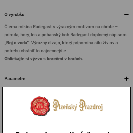
O výrobku
Čierna mikina Radegast s výrazným motívom na chrbte –
príroda, hory, les a pohanský boh Radegast doplnený nápisom
„Boj o vodu“
. Výrazný dizajn, ktorý pripomína silu živlov a
potrebu chrániť to najcennejšie.
Obliekajte si výzvu s koreňmi v horách.
Parametre
Tabuľka veľkostí
Mohlo by sa vám páčiť