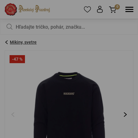
0
Ak chcete pridať produkty do obľúbených,
V košíku nemáte nič, nie je to škoda?
zaregistrujte
sa
.
Mikiny, svetre
E-mail:
*
-47 %
Heslo:
*
PRIHLÁSIŤ SA
Zabudnuté heslo
Nová registrácia