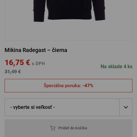
PRIHLÁSENIE CEZ FACEBOOK
PRIHLÁSENIE CEZ GOOGLE
Mikina Radegast – čierna
PRIHLÁSENIE CEZ APPLE
16,75 €
s DPH
Na sklade 4 ks
31,49 €
PRIHLÁSENIE CEZ SEZNAM
Špeciálna ponuka:
-47%
- vyberte si veľkosť -
Pridať do košíka