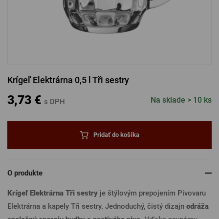
PRIHLÁSIŤ SA CEZ FACEBOOK
PRIHLÁSIŤ SA CEZ GOOGLE
Krígeľ Elektrárna 0,5 l Tři sestry
PRIHLÁSIŤ SA CEZ APPLE
3,73 €
Na sklade > 10 ks
s DPH
PRIHLÁSIŤ SA CEZ SEZNAM
Pridať do košíka
O produkte
Krígeľ Elektrárna Tři sestry
je štýlovým prepojením Pivovaru
Elektrárna a kapely Tři sestry. Jednoduchý, čistý dizajn
odráža