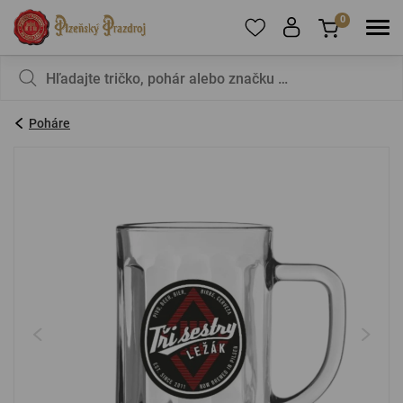
0
Ak chcete pridávať produkty medzi obľúbené,
Váš košík je zatiaľ prázdny – nechcete to
zaregistrujte sa
zmeniť?
.
Poháre
E-mail:
*
Heslo:
*
PRIHLÁSIŤ SA
Zabudnuté heslo
Nová registrácia