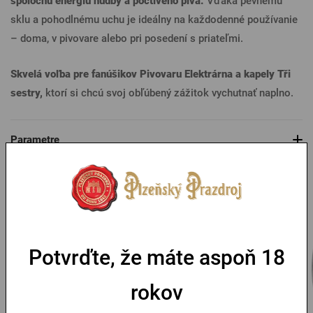
spoločnú energiu hudby a poctivého piva.
Vďaka pevnému
sklu a pohodlnému uchu je ideálny na každodenné používanie
– doma, v pivovare alebo pri posedení s priateľmi.
Skvelá voľba pre fanúšikov Pivovaru Elektrárna a kapely Tři
sestry,
ktorí si chcú svoj obľúbený zážitok vychutnať naplno.
Parametre
Mohlo by sa vám páčiť
Potvrďte, že máte aspoň 18
rokov