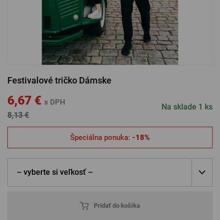
PRIHLÁSIŤ SA CEZ FACEBOOK
PRIHLÁSIŤ SA CEZ GOOGLE
Festivalové tričko Dámske
PRIHLÁSIŤ SA CEZ APPLE
6,67 €
s DPH
Na sklade 1 ks
8,13 €
PRIHLÁSIŤ SA CEZ SEZNAM
Špeciálna ponuka:
-18%
– vyberte si veľkosť –
Pridať do košíka