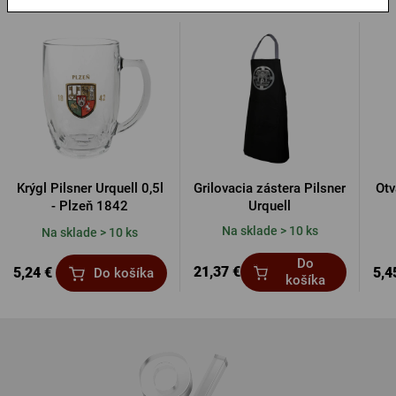
Krýgl Pilsner Urquell 0,5l
Grilovacia zástera Pilsner
Otv
- Plzeň 1842
Urquell
Na sklade > 10 ks
Na sklade > 10 ks
Do
21,37 €
5,24 €
5,4
Do košíka
košíka