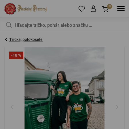
0
Ak chcete pridávať produkty medzi obľúbené,
Váš košík je zatiaľ prázdny – nechcete to
zaregistrujte sa
zmeniť?
.
Tričká, polokošele
E-mail:
*
-18 %
Heslo:
*
PRIHLÁSIŤ SA
Zabudnuté heslo
Nová registrácia