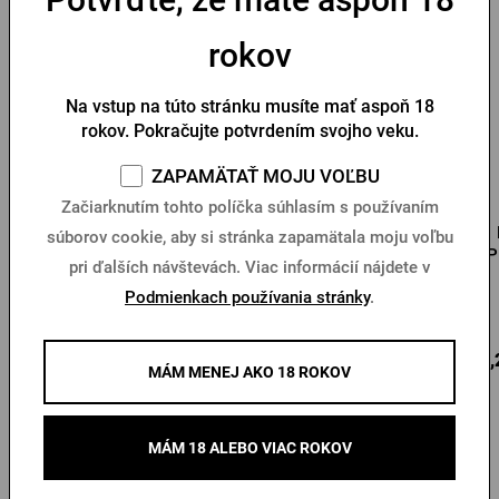
rokov
Na vstup na túto stránku musíte mať aspoň 18
rokov. Pokračujte potvrdením svojho veku.
ZAPAMÄTAŤ MOJU VOĽBU
Začiarknutím tohto políčka súhlasím s používaním
Pánske tričko Pilsner
Pánske tričko PU s
súborov cookie, aby si stránka zapamätala moju voľbu
Urquell béžová pečať
logom a pečaťou čierne
P
pri ďalších návštevách. Viac informácií nájdete v
Podmienkach používania stránky
.
Na sklade > 10 ks
Na sklade > 10 ks
Do
Do
15,71 €
23,04 €
27,
košíka
košíka
MÁM MENEJ AKO 18 ROKOV
MÁM 18 ALEBO VIAC ROKOV
Ďalšie produkty od Pilsner Urquell