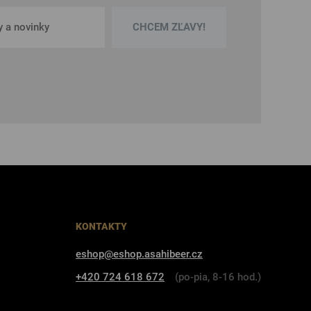
CHCEM ZĽAVY!
KONTAKTY
eshop@eshop.asahibeer.cz
+420 724 618 672
(po-pia, 8-16 hod.)