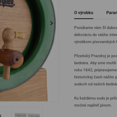
Ostatné
O výrobku
Para
PRIHL
Ponúkame vám 5l dubový
dekoráciu do vášho inte
PRIHL
výrobkom pivovarských 
Plzeňský Prazdroj je pos
PRIHLÁ
bednára. Aby sme mohli v
roku 1842, pripravujem
historickej časti nášho 
PRIHL
sudoch od našich bedná
Ku každému sudu je prilo
možné naplniť pivom.