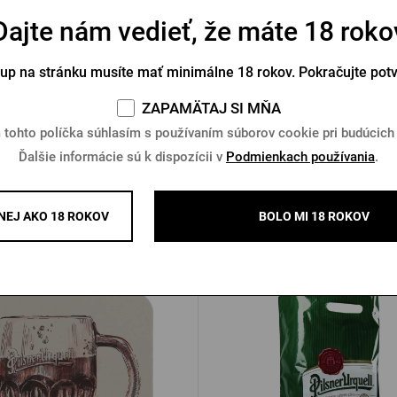
Dajte nám vedieť, že máte 18 roko
ný otvárač Pilsner Urquell
Drevený motýlik Pilsner U
Bierbaum
tup na stránku musíte mať minimálne 18 rokov. Pokračujte pot
Na sklade > 10 ks
Na sklade > 10 ks
ZAPAMÄTAJ SI MŇA
 €
18,86 €
Kúpiť
 tohto políčka súhlasím s používaním súborov cookie pri budúcich
Ďalšie informácie sú k dispozícii v
Podmienkach používania
.
EJ AKO 18 ROKOV
BOLO MI 18 ROKOV
Ďalšie produkty od Pilsner Urq