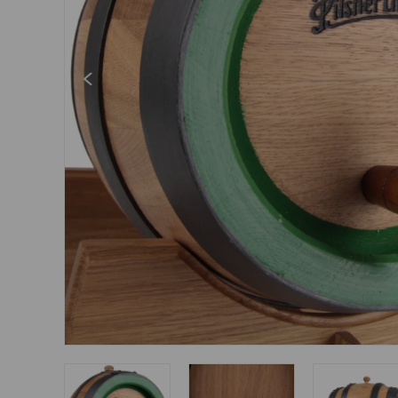
Šperky
Boxerky
Slnečné okuliare
Ostatné
Ostatné