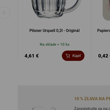
Pilsner Urquell 0,2l - Originál
Papiero
Na sklade > 10 ks
4,61 €
0,42
Kúpiť
10 % ZĽAVA NA 
Zaregistrujte sa na