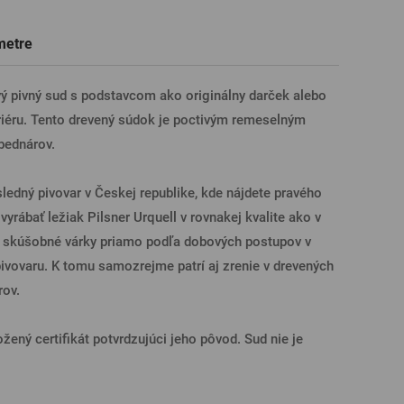
Darčekové poukazy na prehliadky
Tričká, polokošele
Sklo s venovaním
Pivné poháre
metre
pivovarov
ÁSENIE CEZ FACEBOOK
 pivný sud s podstavcom ako originálny darček alebo
riéru. Tento drevený súdok je poctivým remeselným
ÁSENIE CEZ GOOGLE
bednárov.
ledný pivovar v Českej republike, kde nájdete pravého
SENIE CEZ APPLE
yrábať ležiak Pilsner Urquell v rovnakej kvalite ako v
e skúšobné várky priamo podľa dobových postupov v
pivovaru. K tomu samozrejme patrí aj zrenie v drevených
ÁSENIE CEZ SEZNAM
rov.
žený certifikát potvrdzujúci jeho pôvod. Sud nie je