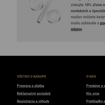
získajte
10% zľavu n
novinkách a špeciá
mailov môžete kedyk
mailu súhlasíte s
po
údajov
.
VŠETKO O NÁKUPE
O NÁS
Preprava a platba
Predajne a 
Reklamačný poriadok
Kto sme
Registrácia a výhody
Prehliadky 