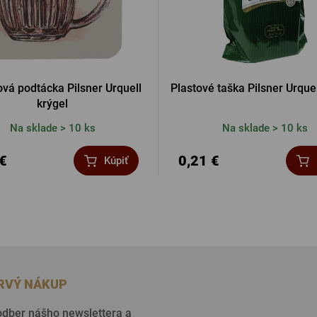
vá podtácka Pilsner Urquell
Plastové taška Pilsner Urque
krýgel
Na sklade > 10 ks
Na sklade > 10 ks
 €
0,21 €
Kúpiť
PRVÝ NÁKUP
 odber nášho newslettera a