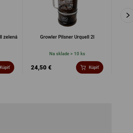
ll zelená
Growler Pilsner Urquell 2l
Grilo
Na sklade > 10 ks
24,50 €
21,3
Kúpiť
Kúpiť