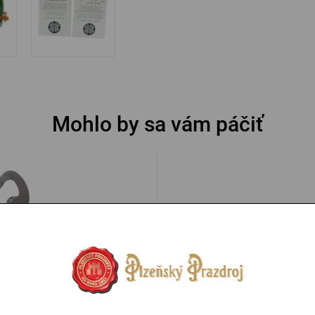
Mohlo by sa vám páčiť