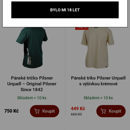
550 Kč
Koupit
Koupit
660 Kč
BYLO MI 18 LET
-32 %
Pánské tričko Pilsner
Pánské triko Pilsner Urquell
Urquell – Original Pilsner
s výšivkou krémové
Since 1842
Skladem > 10 ks
Skladem > 10 ks
449 Kč
750 Kč
Koupit
Koupit
660 Kč