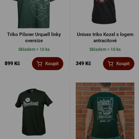
Triko Pilsner Urquell linky
Unisex triko Kozel s logem
oversize
antracitové
Skladem > 10 ks
Skladem > 10 ks
899 Kč
349 Kč
Koupit
Koupit