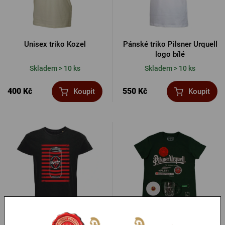
Unisex triko Kozel
Pánské triko Pilsner Urquell
logo bílé
Skladem > 10 ks
Skladem > 10 ks
400 Kč
550 Kč
Koupit
Koupit
Pánské triko Elektrárna Tři
Balíček pro muže Pilsner