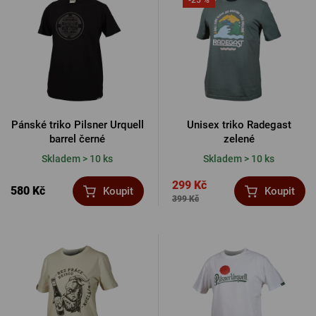
Pánské triko Pilsner Urquell
Unisex triko Radegast
barrel černé
zelené
Skladem > 10 ks
Skladem > 10 ks
299 Kč
580 Kč
Koupit
Koupit
399 Kč