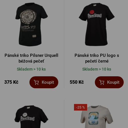
PŘIHLÁSIT PŘES FACEBOOK
PŘIHLÁSIT PŘES GOOGLE
PŘIHLÁSIT PŘES APPLE
Pánské triko Pilsner Urquell
Pánské triko PU logo s
béžová pečeť
pečetí černé
Skladem > 10 ks
Skladem > 10 ks
PŘIHLÁSIT PŘES SEZNAM
375 Kč
550 Kč
Koupit
Koupit
-25 %