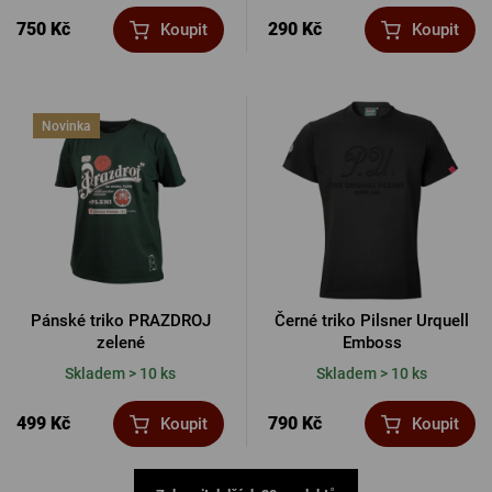
750 Kč
290 Kč
Koupit
Koupit
Novinka
Pánské triko PRAZDROJ
Černé triko Pilsner Urquell
zelené
Emboss
Skladem > 10 ks
Skladem > 10 ks
499 Kč
790 Kč
Koupit
Koupit