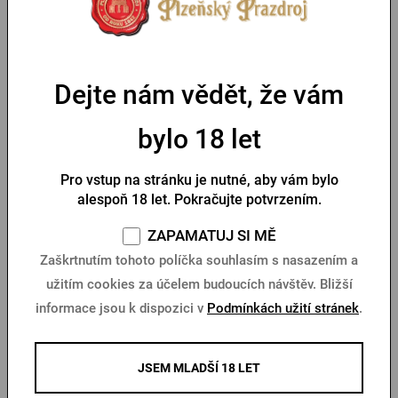
sestry
Urquell
Skladem > 10 ks
Skladem > 10 ks
490 Kč
569 Kč
Koupit
Koupit
Dejte nám vědět, že vám
bylo 18 let
-32 %
Pro vstup na stránku je nutné, aby vám bylo
alespoň 18 let. Pokračujte potvrzením.
ZAPAMATUJ SI MĚ
Zaškrtnutím tohoto políčka souhlasím s nasazením a
užitím cookies za účelem budoucích návštěv. Bližší
informace jsou k dispozici v
Podmínkách užití stránek
.
Pánské triko Pilsner Urquell
Pánské triko Pilsner Urquell
šnyt zelené
s výšivkou zelené
Skladem > 10 ks
Skladem > 10 ks
JSEM MLADŠÍ 18 LET
449 Kč