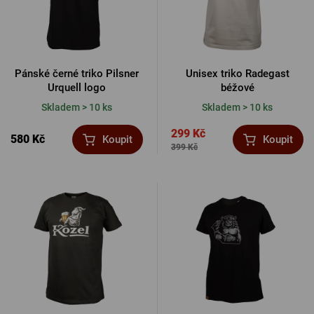
Pánské černé triko Pilsner
Unisex triko Radegast
Urquell logo
béžové
Skladem > 10 ks
Skladem > 10 ks
299 Kč
580 Kč
Koupit
Koupit
399 Kč