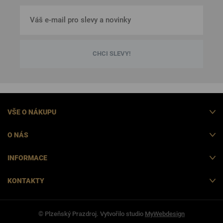
CHCI SLEVY!
VŠE O NÁKUPU
O NÁS
INFORMACE
KONTAKTY
© Plzeňský Prazdroj. Vytvořilo studio
MyWebdesign