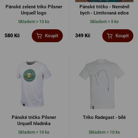
Pánské zelené triko Pilsner
Pánské tričko - Neměnil
Urquell logo
bych - Limitovaná edice
Skladem > 10 ks
Skladem > 5 ks
580 Kč
349 Kč
Koupit
Koupit
Pánské tričko Pilsner
Triko Radegast - bílé
Urquell hladinka
Skladem > 10 ks
Skladem > 10 ks