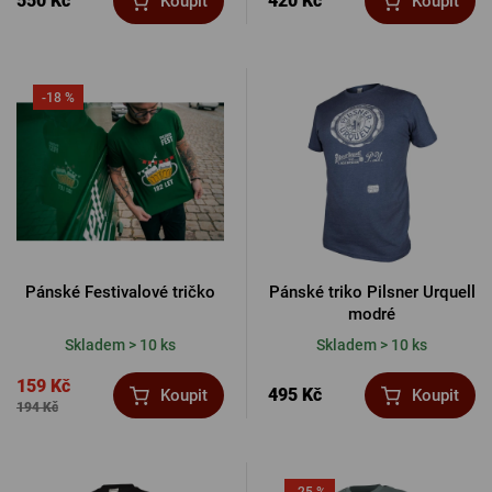
550 Kč
420 Kč
Koupit
Koupit
-18 %
Pánské Festivalové tričko
Pánské triko Pilsner Urquell
modré
Skladem > 10 ks
Skladem > 10 ks
159 Kč
495 Kč
Koupit
Koupit
194 Kč
-25 %