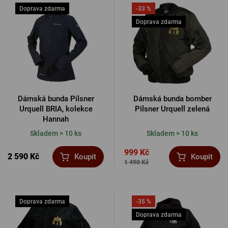
Doprava zdarma
PŘIHLÁSIT PŘES FACEBOOK
-33 %
Doprava zdarma
PŘIHLÁSIT PŘES GOOGLE
PŘIHLÁSIT PŘES APPLE
Dámská bunda Pilsner
Dámská bunda bomber
Urquell BRIA, kolekce
Pilsner Urquell zelená
Hannah
Skladem > 10 ks
Skladem > 10 ks
PŘIHLÁSIT PŘES SEZNAM
999 Kč
2 590 Kč
Koupit
Koupit
1 490 Kč
Doprava zdarma
-35 %
Doprava zdarma