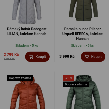
Dámský kabát Radegast
Dámská bunda Pilsner
LILIAN, kolekce Hannah
Urquell REBECA, kolekce
Hannah
Skladem > 5 ks
Skladem > 5 ks
2 799 Kč
3 999 Kč
Koupit
Koupit
3 790 Kč
Doprava zdarma
-25 %
Doprava zdarma