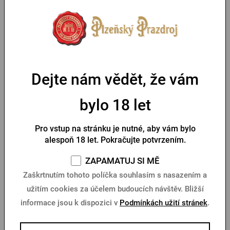
Doprava zdarma
Novinka
Doprava zdarma
Dejte nám vědět, že vám
bylo 18 let
Pro vstup na stránku je nutné, aby vám bylo
Dámská Softshellová bunda
Dámská bunda Pilsner
alespoň 18 let. Pokračujte potvrzením.
Pilsner Urquell
Urquell SUE, kolekce
Hannah
ZAPAMATUJ SI MĚ
Skladem > 10 ks
Skladem > 5 ks
Zaškrtnutím tohoto políčka souhlasím s nasazením a
užitím cookies za účelem budoucích návštěv. Bližší
1 750 Kč
3 290 Kč
Koupit
Koupit
informace jsou k dispozici v
Podmínkách užití stránek
.