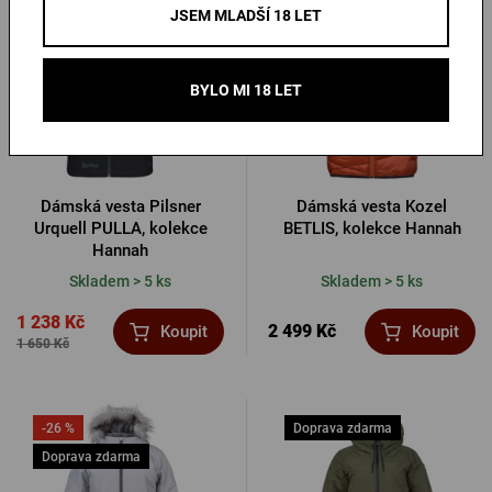
-25 %
Doprava zdarma
JSEM MLADŠÍ 18 LET
Doprava zdarma
BYLO MI 18 LET
Dámská vesta Pilsner
Dámská vesta Kozel
Urquell PULLA, kolekce
BETLIS, kolekce Hannah
Hannah
Skladem > 5 ks
Skladem > 5 ks
1 238 Kč
2 499 Kč
Koupit
Koupit
1 650 Kč
-26 %
Doprava zdarma
Doprava zdarma