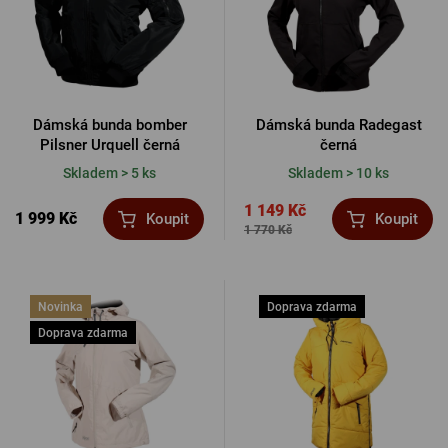
Dámská bunda bomber
Dámská bunda Radegast
Pilsner Urquell černá
černá
Skladem > 5 ks
Skladem > 10 ks
1 149 Kč
1 999 Kč
Koupit
Koupit
1 770 Kč
Novinka
Doprava zdarma
Doprava zdarma