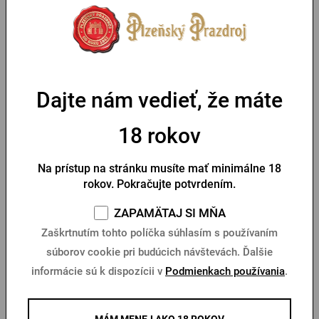
PRIHLÁSENIE CEZ FACEBOOK
PRIHLÁSENIE CEZ GOOGLE
Dajte nám vedieť, že máte
18 rokov
PRIHLÁSENIE CEZ APPLE
Na prístup na stránku musíte mať minimálne 18
rokov. Pokračujte potvrdením.
PRIHLÁSENIE CEZ SEZNAM
ZAPAMÄTAJ SI MŇA
Zaškrtnutím tohto políčka súhlasím s používaním
súborov cookie pri budúcich návštevách. Ďalšie
informácie sú k dispozícii v
Podmienkach používania
.
MÁM MENEJ AKO 18 ROKOV