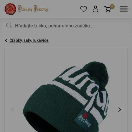
0
Ak chcete pridávať produkty medzi obľúbené,
Váš košík je zatiaľ prázdny – nechcete to
zaregistrujte sa
zmeniť?
.
Čiapky, šály, rukavice
E-mail:
*
Heslo:
*
PRIHLÁSIŤ SA
Zabudnuté heslo
Nová registrácia