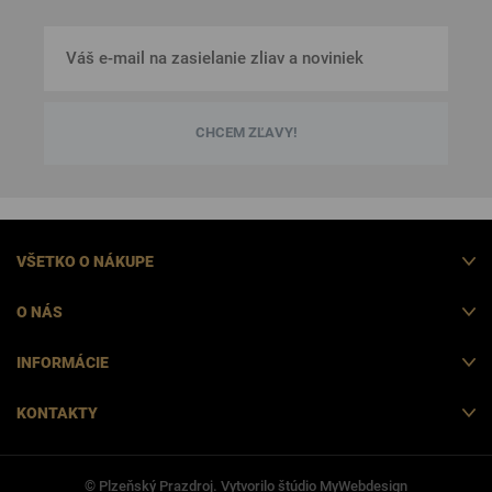
CHCEM ZĽAVY!
VŠETKO O NÁKUPE
O NÁS
INFORMÁCIE
KONTAKTY
© Plzeňský Prazdroj. Vytvorilo štúdio
MyWebdesign