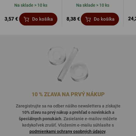
Na sklade > 10 ks
Na sklade > 10 ks
24,
3,57 €
8,38 €
Do košíka
Do košíka
10 % ZĽAVA NA PRVÝ NÁKUP
Zaregistrujte sa na odber nášho newslettera a získajte
10% zľavu na prvý nákup a prehľad o
novinkách a
špeciálnych ponukách
. Zasielanie e-mailov môžete
kedykoľvek zrušiť. Vložením e-mailu súhlasíte s
podmienkami ochrany osobných údajov
.