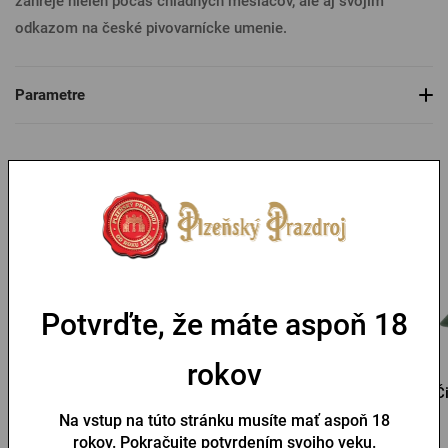
zahreje nielen počas chladných mesiacov, ale aj svojím
odkazom na české pivovarnícke umenie.
Parametre
Mohlo by sa vám páčiť
Doprava zadarmo
Potvrďte, že máte aspoň 18
rokov
Multifunkčný šál Pilsner
Pánska bunda Pilsner
Č
Urquell
Urquell NORTHPOLE,
Na vstup na túto stránku musíte mať aspoň 18
kolekcia Hannah
rokov. Pokračujte potvrdením svojho veku.