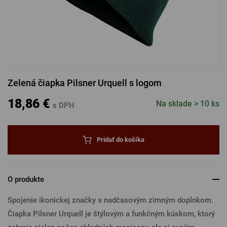
PRIHLÁSIŤ SA CEZ FACEBOOK
PRIHLÁSIŤ SA CEZ GOOGLE
Zelená čiapka Pilsner Urquell s logom
PRIHLÁSIŤ SA CEZ APPLE
18,86 €
Na sklade > 10 ks
s DPH
PRIHLÁSIŤ SA CEZ SEZNAM
Pridať do košíka
O produkte
Spojenie ikonickej značky s nadčasovým zimným doplnkom.
Čiapka Pilsner Urquell je štýlovým a funkčným kúskom, ktorý