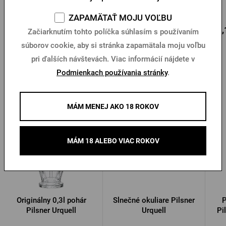
Na sklade 3 ks
Na sklade > 10 ks
ZAPAMÄTAŤ MOJU VOĽBU
Do
150,81 €
12,
6,70 €
Do košíka
Začiarknutím tohto políčka súhlasím s používaním
košíka
súborov cookie, aby si stránka zapamätala moju voľbu
pri ďalších návštevách. Viac informácií nájdete v
Podmienkach používania stránky
.
Ďalšie produkty od Pilsner Urquell
MÁM MENEJ AKO 18 ROKOV
MÁM 18 ALEBO VIAC ROKOV
Originálny 0,3l pohár
Slnečné okuliare Pilsner
P
Pilsner Urquell
Urquell
Pi