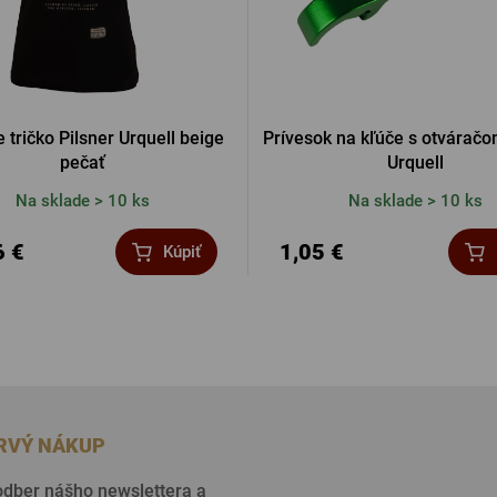
tričko Pilsner Urquell beige
Prívesok na kľúče s otváračo
pečať
Urquell
Na sklade > 10 ks
Na sklade > 10 ks
6 €
1,05 €
Kúpiť
PRVÝ NÁKUP
 odber nášho newslettera a