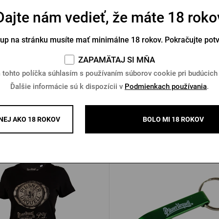
Dajte nám vedieť, že máte 18 roko
degast ponožky béžové
Zelené ponožky Pilsner U
tup na stránku musíte mať minimálne 18 rokov. Pokračujte pot
Na sklade > 10 ks
Na sklade > 10 ks
ZAPAMÄTAJ SI MŇA
 €
9,46 €
Kúpiť
 tohto políčka súhlasím s používaním súborov cookie pri budúcich
Ďalšie informácie sú k dispozícii v
Podmienkach používania
.
EJ AKO 18 ROKOV
BOLO MI 18 ROKOV
Ďalšie produkty od Pilsner Urq