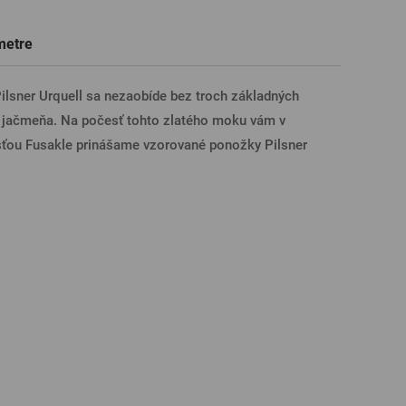
Darčekové poukazy na prehliadky
Tričká, polokošele
Sklo s venovaním
Pivné poháre
metre
pivovarov
ÁSENIE CEZ FACEBOOK
Pilsner Urquell sa nezaobíde bez troch základných
a jačmeňa. Na počesť tohto zlatého moku vám v
ÁSENIE CEZ GOOGLE
sťou Fusakle prinášame vzorované ponožky Pilsner
SENIE CEZ APPLE
ÁSENIE CEZ SEZNAM