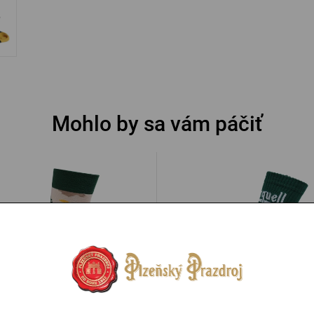
Mohlo by sa vám páčiť