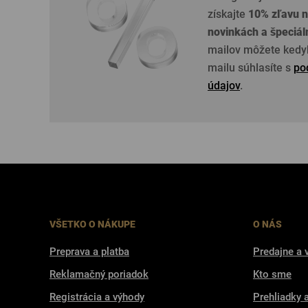
získajte
10% zľavu n
novinkách a špeciá
mailov môžete kedyk
mailu súhlasíte s
po
údajov
.
VŠETKO O NÁKUPE
O NÁS
Preprava a platba
Predajne a 
Reklamačný poriadok
Kto sme
Registrácia a výhody
Prehliadky 