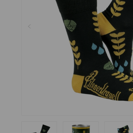
Šperky
Boxerky
Slnečné okuliare
Ostatné
Ostatné