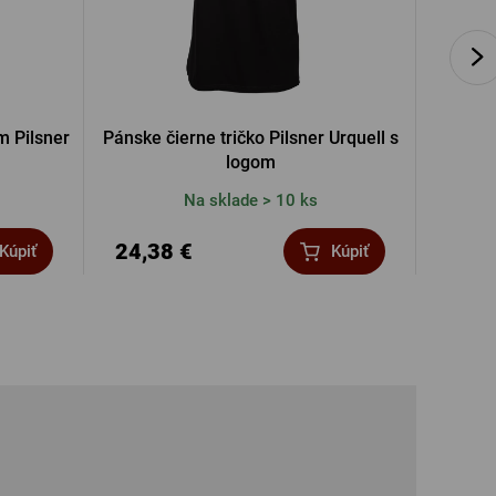
m Pilsner
Pánske čierne tričko Pilsner Urquell s
Baro
logom
Na sklade > 10 ks
24,38 €
7,56
Kúpiť
Kúpiť