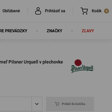
Obľúbené
Prihlásiť sa
Košík
0
RE PREVÁDZKY
ZNAČKY
ZĽAVY
V košíku nemáte nič, nie je to škoda?
É
eľ Pilsner Urquell v plechovke
É
PRIHLÁSIŤ SA
lo
Nová registrácia
Pridať do košíka