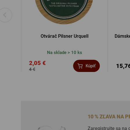
Otvárač Pilsner Urquell
Dámske 
Na sklade > 10 ks
2,05 €
15,7
Kúpiť
4 €
10 % ZĽAVA NA 
Zaregistrujte sa na