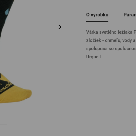
Ostatné
O výrobku
Para
PRIHL
Várka svetlého ležiaka 
zložiek - chmeľu, vody 
PRIHL
spolupráci so spoločno
Urquell.
PRIHLÁ
PRIHL