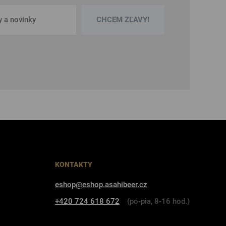
CHCEM ZĽAVY!
KONTAKTY
eshop@eshop.asahibeer.cz
+420 724 618 672
(po-pia, 8-16 hod.)