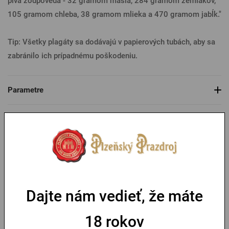
piva zodpovedá - 32 gramom masla, 284 gramom zemiakov,
105 gramom chleba, 38 gramom mlieka a 470 gramom jabĺk."
Tip: Všetky plagáty sa dodávajú v papierových tubách, aby sa
zabránilo ich prípadnému poškodeniu.
Parametre
Mohlo by sa vám páčiť
-30 %
Dajte nám vedieť, že máte
18 rokov