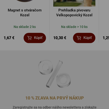
Magnet s otváračom
Prehliadka pivovaru
Kozel
Velkopopovický Kozel
Na sklade 2 ks
Na sklade > 10 ks
1,67 €
10,30 €
1,2
Kúpiť
Kúpiť
10 % ZĽAVA NA PRVÝ NÁKUP
Zaregistrujte sa na odber nášho newslettera a získajte