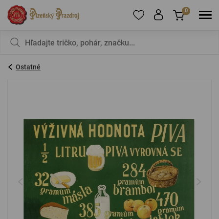
0
Ak chcete pridať produkty do obľúbených,
V košíku nemáte nič, nie je to škoda?
zaregistrujte
sa
.
Ostatné
E-mail:
*
Heslo:
*
PRIHLÁSIŤ SA
Zabudnuté heslo
Nová registrácia