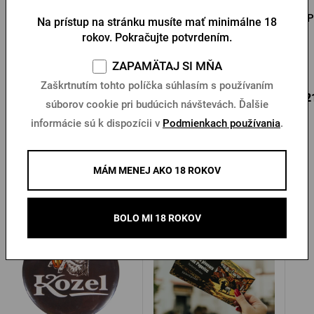
Otvárač s príveskom
Prívesok na kľúče s
P
Na prístup na stránku musíte mať minimálne 18
pečiatky Pilsner Urquell
otváračom Pilsner
rokov. Pokračujte potvrdením.
Urquell
ZAPAMÄTAJ SI MŇA
Na sklade > 10 ks
Na sklade > 10 ks
Zaškrtnutím tohto políčka súhlasím s používaním
1,17 €
1,05 €
0,2
Kúpiť
Kúpiť
súborov cookie pri budúcich návštevách. Ďalšie
1,67 €
informácie sú k dispozícii v
Podmienkach používania
.
MÁM MENEJ AKO 18 ROKOV
Ďalšie produkty od Kozla
BOLO MI 18 ROKOV