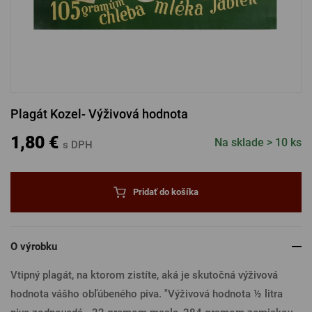
PRIHLÁSENIE CEZ FACEBOOK
PRIHLÁSENIE CEZ GOOGLE
Plagát Kozel- Výživová hodnota
PRIHLÁSENIE CEZ APPLE
1,80 €
Na sklade > 10 ks
s DPH
PRIHLÁSENIE CEZ SEZNAM
Pridať do košíka
O výrobku
Vtipný plagát, na ktorom zistíte, aká je skutočná výživová
hodnota vášho obľúbeného piva. "Výživová hodnota ½ litra