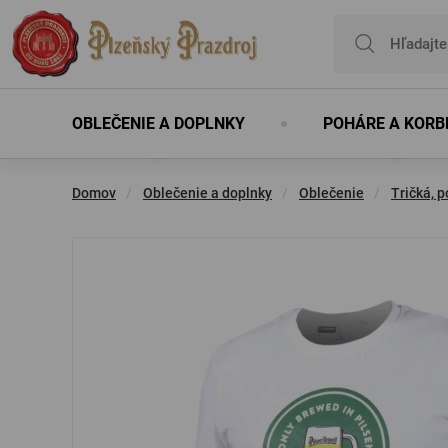
OBLEČENIE A DOPLNKY
POHÁRE A KORB
Ak chcete pridať
Domov
Oblečenie a doplnky
Oblečenie
Tričká, 
Oblečenie
Poháre
Darčekové poukazy
Sklo
Doplnky
Oblečenie
Personalizované darček
Sklo s venova
Obuv
Účten
Tričká, polokošele
Poháre
Darčekové poukážky na
Sklo
Batohy, tašky,
Oblečenie
Sklo s venovaním
Sklo s venova
Obuv
Účten
prehliadky a zážitky
peňaženky
Mikiny, svetre
Výrobky z dreva
Darčekové poukážky na
Čiapky, šály, rukavice
Bundy, vesty
Ostatné
nákup tovaru
Uteráky a župany
Nohavice a šortky
Dáždniky, pršiplášte
Šaty, sukne
Opasky
Ponožky