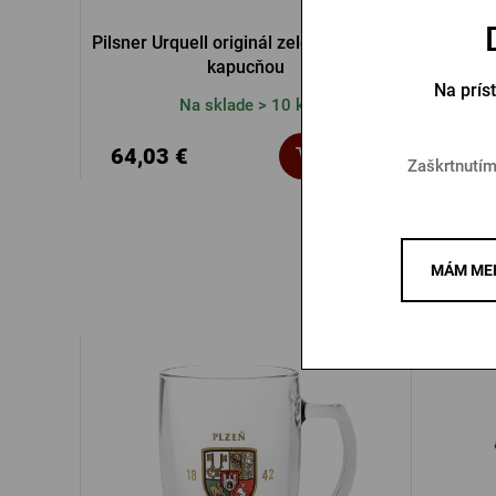
Pilsner Urquell originál zelená mikina s
Pánske 
kapucňou
Na prís
Na sklade > 10 ks
64,03 €
15,7
Kúpiť
Zaškrtnutím
MÁM MEN