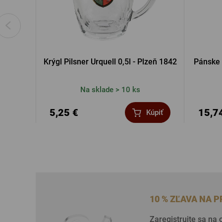
Krýgl Pilsner Urquell 0,5l - Plzeň 1842
Pánske 
Na sklade > 10 ks
5,25 €
15,7
Kúpiť
10 % ZĽAVA NA 
Zaregistrujte sa na