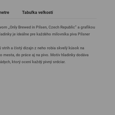
Darčekové poukazy na prehliadky
Tričká, polokošele
Sklo s venovaním
Pivné poháre
metre
Tabuľka veľkostí
pivovarov
ÁSENIE CEZ FACEBOOK
vom „Only Brewed in Pilsen, Czech Republic“ a grafikou
adinky je ideálne pre každého milovníka piva Pilsner
ÁSENIE CEZ GOOGLE
 strih a čistý dizajn z neho robia skvelý kúsok na
 mesta, do práce aj na pivo. Motív hladinky dodáva
SENIE CEZ APPLE
nádych, ktorý ocení každý pivný srdciar.
ÁSENIE CEZ SEZNAM