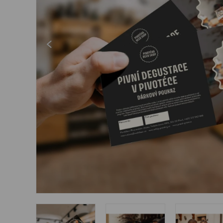
Šperky
Boxerky
Slnečné okuliare
Ostatné
Ostatné