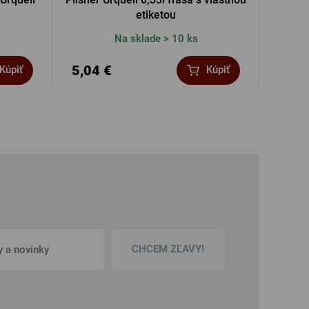
etiketou
Na sklade > 10 ks
5,04 €
24,3
Kúpiť
Kúpiť
CHCEM ZĽAVY!