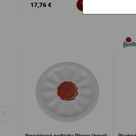
17,76 €
41,3
Kúpiť
Porcelánová podtácka Pilsner Urquell -
Plastové