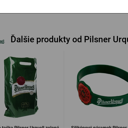
1 €
49,15 €
Kúpiť
Ďalšie produkty od Pilsner Urq
 taška Pilsner Urquell zelená
Silikónový náramok Pilsner 