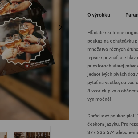
Ostatné
O výrobku
Para
PRIHL
Hľadáte skutočne origin
poukaz na ochutnávku piv
PRIHL
množstvo rôznych druhov
lepšie spoznať, ale hlav
priestoroch starej právo
PRIHLÁ
jednotlivých pivách doz
pýtať na všetko, čo vás
8 vzoriek piva a občerst
PRIHL
výnimočné!
Darčekový poukaz platí 1
českom jazyku. Pre rezer
377 235 574 alebo e-mai