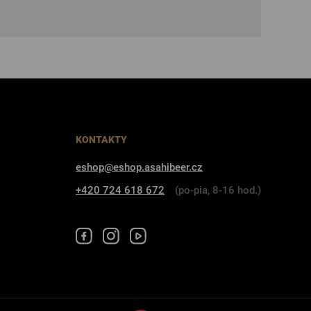
KONTAKTY
eshop@eshop.asahibeer.cz
+420 724 618 672
(po-pia, 8-16 hod.)