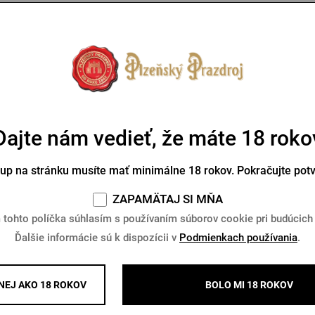
Mohlo by sa vám páčiť
Dajte nám vedieť, že máte 18 roko
tup na stránku musíte mať minimálne 18 rokov. Pokračujte pot
ZAPAMÄTAJ SI MŇA
 tohto políčka súhlasím s používaním súborov cookie pri budúcich
Ďalšie informácie sú k dispozícii v
Podmienkach používania
.
 Hospoda Na Spilce 1000 Kč
Škola čapovania Pilsner U
EJ AKO 18 ROKOV
BOLO MI 18 ROKOV
Na sklade > 10 ks
Na sklade > 10 ks