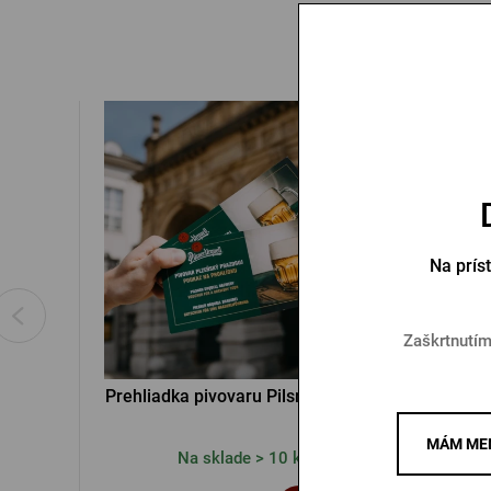
Na prís
Zaškrtnutím
Prehliadka pivovaru Pilsner Urquell
Poukaz
MÁM MEN
Na sklade > 10 ks