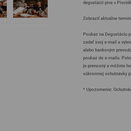
degustácii piva v Pivoté
Zobraziť aktuálne termín
Poukaz na Degustáciu pi
zadať svoj e-mail a vybr
alebo bankovým prevodo
poukaz do e-mailu. Poto
je prenosný a môžete ho
súkromnej ochutnávky pi
* Upozornenie: Ochutnávk