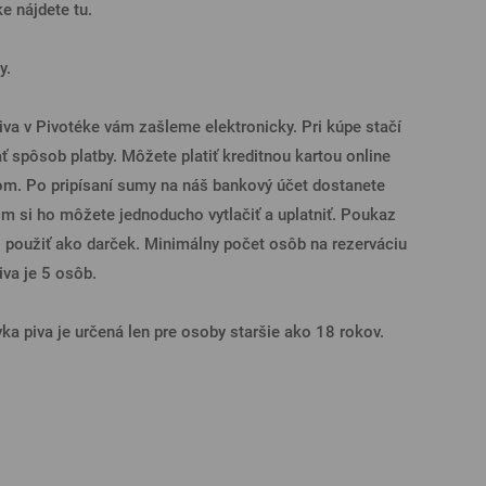
ke nájdete tu.
y.
va v Pivotéke vám zašleme elektronicky. Pri kúpe stačí
ať spôsob platby. Môžete platiť kreditnou kartou online
m. Po pripísaní sumy na náš bankový účet dostanete
m si ho môžete jednoducho vytlačiť a uplatniť. Poukaz
 použiť ako darček. Minimálny počet osôb na rezerváciu
va je 5 osôb.
a piva je určená len pre osoby staršie ako 18 rokov.