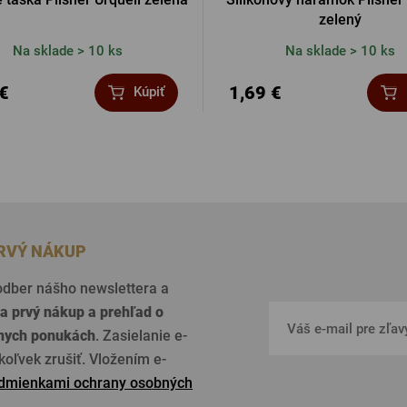
zelený
Na sklade > 10 ks
Na sklade > 10 ks
 €
1,69 €
Kúpiť
PRVÝ NÁKUP
 odber nášho newslettera a
a prvý nákup a prehľad o
lnych ponukách
. Zasielanie e-
oľvek zrušiť. Vložením e-
dmienkami ochrany osobných