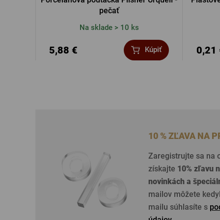
pečať
Na sklade > 10 ks
5,88 €
0,21
Kúpiť
10 % ZĽAVA NA 
Zaregistrujte sa na
získajte
10% zľavu n
novinkách a špeciá
mailov môžete kedyk
mailu súhlasíte s
po
údajov
.