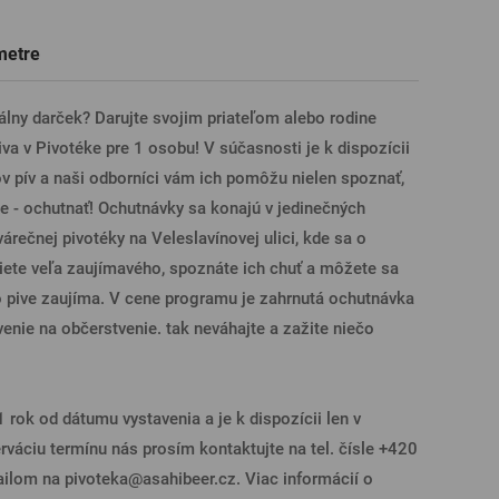
Darčekové poukazy na prehliadky
Tričká, polokošele
Sklo s venovaním
Pivné poháre
metre
pivovarov
ÁSENIE CEZ FACEBOOK
álny darček? Darujte svojim priateľom alebo rodine
a v Pivotéke pre 1 osobu! V súčasnosti je k dispozícii
ÁSENIE CEZ GOOGLE
 pív a naši odborníci vám ich pomôžu nielen spoznať,
ne - ochutnať! Ochutnávky sa konajú v jedinečných
várečnej pivotéky na Veleslavínovej ulici, kde sa o
SENIE CEZ APPLE
viete veľa zaujímavého, spoznáte ich chuť a môžete sa
 o pive zaujíma. V cene programu je zahrnutá ochutnávka
venie na občerstvenie. tak neváhajte a zažite niečo
ÁSENIE CEZ SEZNAM
 rok od dátumu vystavenia a je k dispozícii len v
váciu termínu nás prosím kontaktujte na tel. čísle +420
lom na pivoteka@asahibeer.cz. Viac informácií o