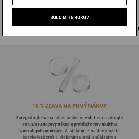
Urquell
Urquell
Na sklade > 10 ks
Na sklade > 10 ks
BOLO MI 18 ROKOV
1,05 €
2,93 €
12,
Kúpiť
Kúpiť
10 % ZĽAVA NA PRVÝ NÁKUP
Zaregistrujte sa na odber nášho newslettera a získajte
10% zľavu na prvý nákup a prehľad o
novinkách a
špeciálnych ponukách
. Zasielanie e-mailov môžete
kedykoľvek zrušiť. Vložením e-mailu súhlasíte s