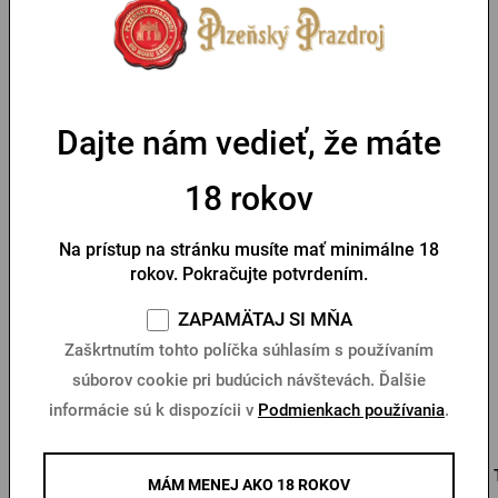
Parametre
Dajte nám vedieť, že máte
18 rokov
Ďalšie produkty od Pilsner Urquell
Na prístup na stránku musíte mať minimálne 18
rokov. Pokračujte potvrdením.
ZAPAMÄTAJ SI MŇA
Zaškrtnutím tohto políčka súhlasím s používaním
súborov cookie pri budúcich návštevách. Ďalšie
informácie sú k dispozícii v
Podmienkach používania
.
Prívesok na kľúče s
Podtácka s laserovým
MÁM MENEJ AKO 18 ROKOV
otváračom Pilsner
gravírovaním Pilsner