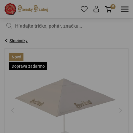
0
Ak chcete pridať produkty do obľúbených,
V košíku nemáte nič, nie je to škoda?
zaregistrujte
sa
.
Slnečníky
E-mail:
*
Nový
Doprava zadarmo
Heslo:
*
PRIHLÁSIŤ SA
Zabudnuté heslo
Nová registrácia