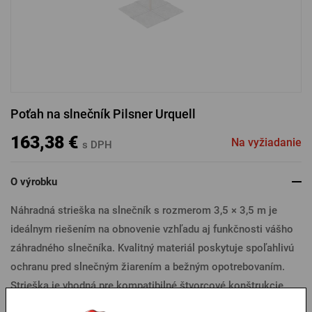
PRIHLÁSENIE CEZ FACEBOOK
PRIHLÁSENIE CEZ GOOGLE
Poťah na slnečník Pilsner Urquell
PRIHLÁSENIE CEZ APPLE
163,38 €
Na vyžiadanie
s DPH
O výrobku
PRIHLÁSENIE CEZ SEZNAM
Náhradná strieška na slnečník s rozmerom 3,5 × 3,5 m je
ideálnym riešením na obnovenie vzhľadu aj funkčnosti vášho
záhradného slnečníka. Kvalitný materiál poskytuje spoľahlivú
ochranu pred slnečným žiarením a bežným opotrebovaním.
Strieška je vhodná pre kompatibilné štvorcové konštrukcie
slnečníkov a moderným dizajnom oživí váš vonkajší priestor.