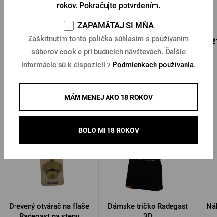
rokov. Pokračujte potvrdením.
Urquell
Na sklade > 10 ks
Na sklade > 10 ks
ZAPAMÄTAJ SI MŇA
1,18 €
Zaškrtnutím tohto políčka súhlasím s používaním
1,05 €
0,2
Kúpiť
Kúpiť
1,69 €
súborov cookie pri budúcich návštevách. Ďalšie
informácie sú k dispozícii v
Podmienkach používania
.
Ďalšie produkty od Radegastu
MÁM MENEJ AKO 18 ROKOV
-28 %
BOLO MI 18 ROKOV
Drevený otvárač na fľaše
Dámske tričko Radegast
Ná
Radegast na stenu
3D