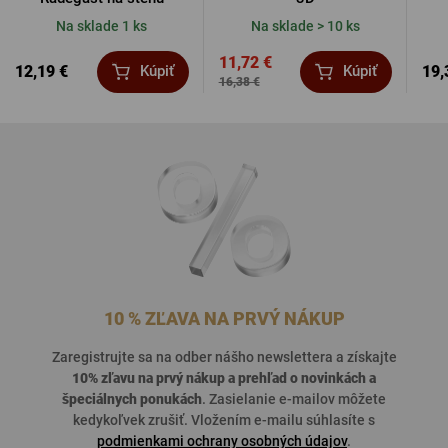
Na sklade 1 ks
Na sklade > 10 ks
11,72 €
12,19 €
19,
Kúpiť
Kúpiť
16,38 €
10 % ZĽAVA NA PRVÝ NÁKUP
Zaregistrujte sa na odber nášho newslettera a získajte
10% zľavu na prvý nákup a prehľad o
novinkách a
špeciálnych ponukách
. Zasielanie e-mailov môžete
kedykoľvek zrušiť. Vložením e-mailu súhlasíte s
podmienkami ochrany osobných údajov
.