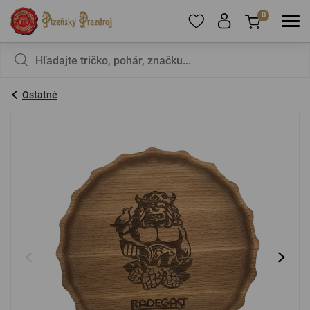
0
Ak chcete pridať produkty do obľúbených,
V košíku nemáte nič, nie je to škoda?
zaregistrujte
sa
.
Ostatné
E-mail:
*
Heslo:
*
PRIHLÁSIŤ SA
Zabudnuté heslo
Nová registrácia