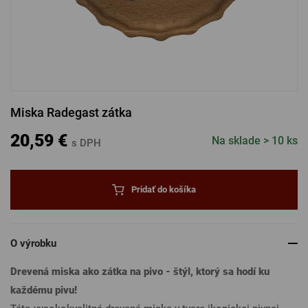
PRIHLÁSENIE CEZ FACEBOOK
PRIHLÁSENIE CEZ GOOGLE
Miska Radegast zátka
PRIHLÁSENIE CEZ APPLE
20,59 €
Na sklade > 10 ks
s DPH
PRIHLÁSENIE CEZ SEZNAM
Pridať do košíka
O výrobku
Drevená miska ako zátka na pivo - štýl, ktorý sa hodí ku
každému pivu!