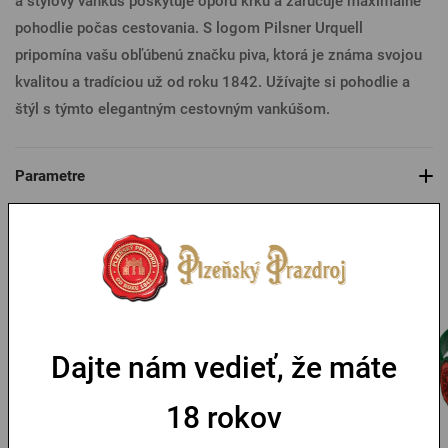
a štýlový vankúš poskytuje oporu krku a zaručuje maximálne
pohodlie počas cestovania. S logom Pilsner Urquell
pripomína vašu obľúbenú značku piva, ktorá je známa svojou
kvalitou a tradíciou už od roku 1842. Užívajte si pohodlie a
štýl s týmto elegantným cestovným vankúšom.
Parametre
Mohlo by sa vám páčiť
Dajte nám vedieť, že máte
18 rokov