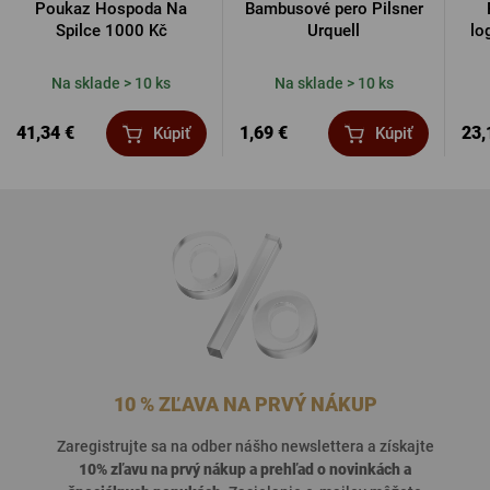
Poukaz Hospoda Na
Bambusové pero Pilsner
Spilce 1000 Kč
Urquell
lo
Na sklade > 10 ks
Na sklade > 10 ks
41,34 €
1,69 €
23,
Kúpiť
Kúpiť
10 % ZĽAVA NA PRVÝ NÁKUP
Zaregistrujte sa na odber nášho newslettera a získajte
10% zľavu na prvý nákup a prehľad o
novinkách a