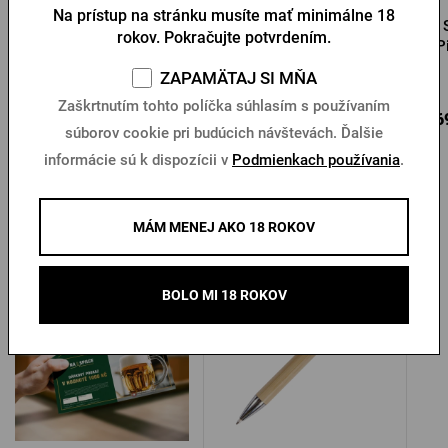
Na prístup na stránku musíte mať minimálne 18
Obal na kufor (S) Pilsner
Vankúš Pilsner Urquell
rokov. Pokračujte potvrdením.
Urquell
P
Na sklade 2 ks
Na sklade > 10 ks
ZAPAMÄTAJ SI MŇA
Zaškrtnutím tohto políčka súhlasím s používaním
31,51 €
14,71 €
1,6
Kúpiť
Kúpiť
súborov cookie pri budúcich návštevách. Ďalšie
informácie sú k dispozícii v
Podmienkach používania
.
MÁM MENEJ AKO 18 ROKOV
Ďalšie produkty od Pilsner Urquell
BOLO MI 18 ROKOV