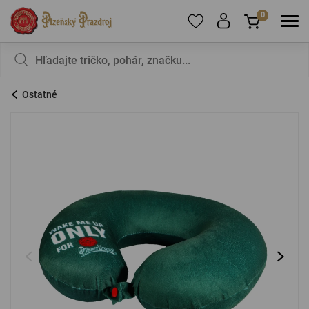
0
Ak chcete pridať produkty do obľúbených,
V košíku nemáte nič, nie je to škoda?
zaregistrujte
sa
.
Ostatné
E-mail:
*
Heslo:
*
PRIHLÁSIŤ SA
Zabudnuté heslo
Nová registrácia