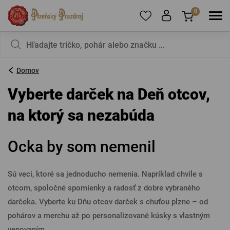
0
Ak chcete pridávať produkty medzi obľúbené,
Váš košík je zatiaľ prázdny – nechcete to
zaregistrujte sa
zmeniť?
.
Domov
E-mail:
*
Vyberte darček na Deň otcov,
na ktorý sa nezabúda
Heslo:
*
Ocka by som nemenil
PRIHLÁSIŤ SA
Sú veci, ktoré sa jednoducho nemenia. Napríklad chvíle s
otcom, spoločné spomienky a radosť z dobre vybraného
Zabudnuté heslo
Nová registrácia
darčeka. Vyberte ku Dňu otcov darček s chuťou plzne – od
pohárov a merchu až po personalizované kúsky s vlastným
venovaním.