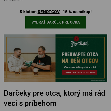
PRIHLÁSIŤ SA CEZ FACEBOOK
S kódom
DENOTCOV
-15 % na nákup!
VYBRAŤ DARČEK PRE OCKA
PRIHLÁSIŤ SA CEZ GOOGLE
PRIHLÁSIŤ SA CEZ APPLE
PRIHLÁSIŤ SA CEZ SEZNAM
Darčeky pre otca, ktorý má rád
veci s príbehom