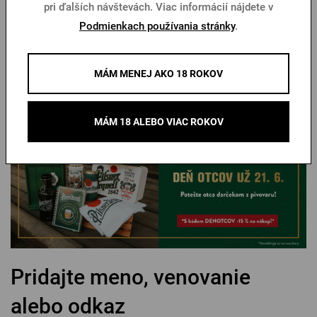
pri ďalších návštevách. Viac informácií nájdete v
Možno váš otec nie je na veľké gestá. Možno povie, že nič
Podmienkach používania stránky
.
nepotrebuje. Ale keď mu vyberiete darček, ktorý mu bude
pripomínať spoločné chvíle, radosť mu urobíte. Či už siahnete
po pohári, merchi alebo personalizovanom kúsku, dôležité je,
MÁM MENEJ AKO 18 ROKOV
že ste naňho nezabudli.
MÁM 18 ALEBO VIAC ROKOV
Pridajte meno, venovanie
alebo odkaz