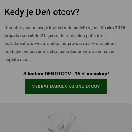
Kedy je Deň otcov?
Deň otcov sa oslavuje každú tretiu nedeľu v júni.
V roku 2026
pripadá na nedeľu 21. júna.
Je to ideálna príležitosť
poďakovať otcovi za všetko, čo pre vás robí – darčekom,
osobným venovaním alebo jednoducho tým, že si naňho
nájdete čas.
S kódom
DENOTCOV
-15 % na nákup!
VYBRAŤ DARČEK KU DŇU OTCOV