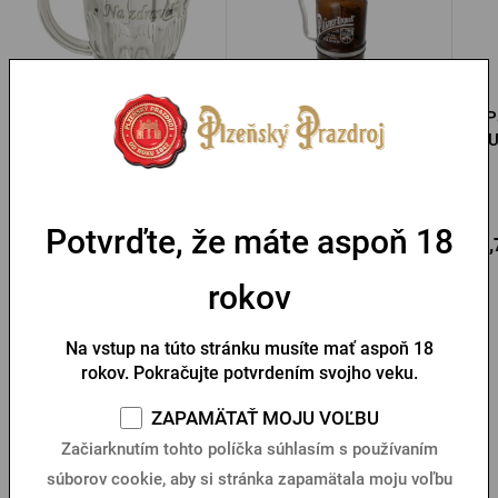
Pilsner Urquell 0,5l s
Growler Pilsner Urquell 2l
P
venovaním
U
Na sklade > 10 ks
Na sklade > 10 ks
Potvrďte, že máte aspoň 18
Do
Do
12,15 €
24,50 €
15,
košíka
košíka
rokov
ZOBRAZIŤ ĎALŠIE TIPY NA DARČEKY
Na vstup na túto stránku musíte mať aspoň 18
rokov. Pokračujte potvrdením svojho veku.
Darček ku Dňu otcov, ktorý
ZAPAMÄTAŤ MOJU VOĽBU
povie „ďakujem“ bez slov
Začiarknutím tohto políčka súhlasím s používaním
súborov cookie, aby si stránka zapamätala moju voľbu