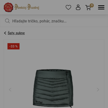
0
Ak chcete pridať produkty do obľúbených,
V košíku nemáte nič, nie je to škoda?
zaregistrujte
sa
.
Šaty, sukne
E-mail:
*
-33 %
Heslo:
*
PRIHLÁSIŤ SA
Zabudnuté heslo
Nová registrácia