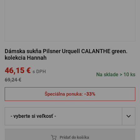
PRIHLÁSENIE CEZ FACEBOOK
PRIHLÁSENIE CEZ GOOGLE
Dámska sukňa Pilsner Urquell CALANTHE green.
kolekcia Hannah
PRIHLÁSENIE CEZ APPLE
46,15 €
s DPH
Na sklade > 10 ks
69,24 €
PRIHLÁSENIE CEZ SEZNAM
Špeciálna ponuka:
-33%
- vyberte si veľkosť -
Pridať do košíka