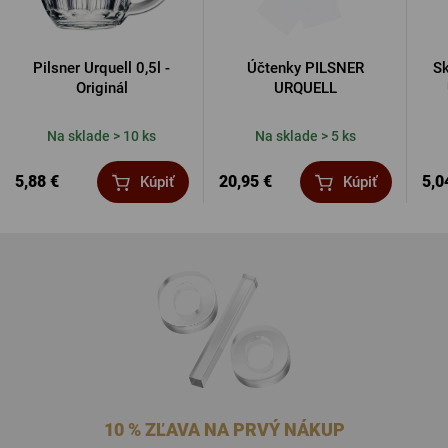
Pilsner Urquell 0,5l -
Účtenky PILSNER
Sk
Originál
URQUELL
Na sklade > 10 ks
Na sklade > 5 ks
5,88 €
20,95 €
5,0
Kúpiť
Kúpiť
10 % ZĽAVA NA PRVÝ NÁKUP