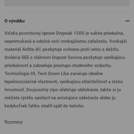
O výrobku
Vďaka povrchovej úprave Drypeak 1500 je sukňa priedušná,
nepremokavá a odolná voči vonkajšiemu zaťaženiu. Vonkajší
materiál Airlite AC poskytuje ochranu proti vetru a dažďu.
Izolácia SEE s vláknom Dupont Sorona poskytuje vynikajúcu
priedušnosť a zabraňuje prestupu studeného vzduchu.
Technológia HL Tech Down Like zaručuje ideálne
tepelnoizolačné vlastnosti, vynikajúcu stlačiteľnosť a nízku
hmotnosť. Dvojcestný zips uľahčuje obliekanie, takže si ju
môžete rýchlo navliecť na existujúce oblečenie alebo ju
kedykoľvek ľahko zbaliť späť do batohu.
Rozmery: