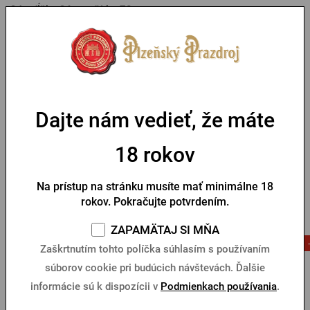
34 - dĺžka 36 cm, šírka 78 cm
36 - dĺžka 37 cm, šírka 80 cm
38 - dĺžka 38 cm, šírka 82 cm
40 - dĺžka 39 cm, šírka 84 cm
42 - dĺžka 40 cm, šírka 88 cm
44 - dĺžka 41 cm, šírka 96 cm
Dajte nám vedieť, že máte
18 rokov
Parametre
Na prístup na stránku musíte mať minimálne 18
Mohlo by sa vám páčiť
rokov. Pokračujte potvrdením.
ZAPAMÄTAJ SI MŇA
Nový
Zaškrtnutím tohto políčka súhlasím s používaním
súborov cookie pri budúcich návštevách. Ďalšie
informácie sú k dispozícii v
Podmienkach používania
.