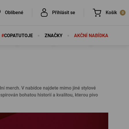
Oblíbené
Přihlásit se
Košík
0
#
COPATUTOJE
ZNAČKY
AKČNÍ NABÍDKA
Nic v košíku nemáte, není to škoda?
É
É
lní merch. V nabídce najdete mimo jiné stylové
irován bohatou historií a kvalitou, kterou pivo
PŘIHLÁSIT SE
eslo
Nová registrace