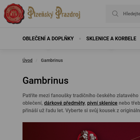
OBLEČENÍ A DOPLŇKY
SKLENICE A KORBELE
Pro přidání prod
Úvod
Gambrinus
Oblečení
Sklenice
Dárkové poukazy
Sklo
#COPATUTOJE
Doplňky
Oblečení
Personalizované dárky
Sklenice s vě
Boty
Účten
Gambrinus
Trička, polokošile
Sklenice
Dárkové poukazy na
Sklo
Batohy, tašky,
Oblečení
Láhev se jménem
Sklenice s věn
Boty
Účten
prohlídky a zážitky
peněženky
Patříte mezi fanoušky tradičního českého zlatavého
Mikiny, svetry
Sklenice s věnováním
oblečení,
dárkové předměty
,
pivní sklenice
nebo třeb
Dárkové poukazy na nákup
Čepice, šály, rukavice
Bundy, vesty
Výrobky ze dřeva
přináší už řadu let. Vyberte si svůj kousek z originá
zboží
Ručníky a župany
Kalhoty a kraťasy
Ostatní
Deštníky, pláštěnky
Šaty, sukně
Opasky
Ponožky