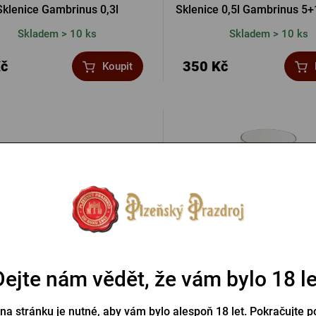
Sklenice Gambrinus 0,3l
Sklenice 0,5l Gambrinus 5
Skladem > 10 ks
Skladem > 10 ks
Kč
350 Kč
Koupit
Dejte nám vědět, že vám bylo 18 le
vá cedule Gambrinus pivovar
Sklenice 0,3l Gambrinus 5
 na stránku je nutné, aby vám bylo alespoň 18 let. Pokračujte p