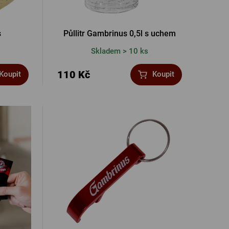
s
Půllitr Gambrinus 0,5l s uchem
Skladem > 10 ks
110 Kč
Koupit
Koupit