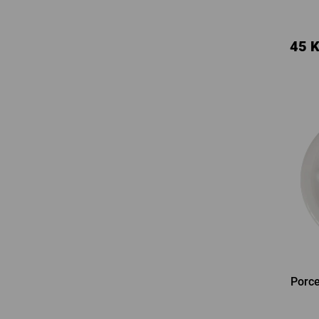
45 
Porc