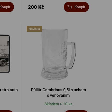
200 Kč
Koupit
Koupit
Novinka
retro auto
Půllitr Gambrinus 0,5l s uchem
s věnováním
Skladem > 10 ks