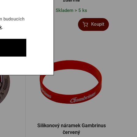
Skladem > 5 ks
em budoucích
550 Kč
Koupit
Koupit
k
.
Silikonový náramek Gambrinus
červený