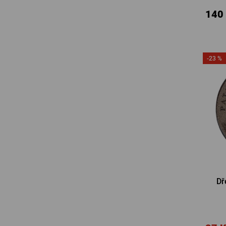
140
-23 %
Dř