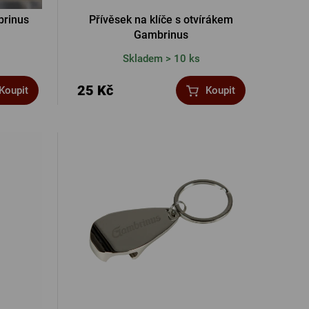
brinus
Přívěsek na klíče s otvírákem
Gambrinus
Skladem > 10 ks
25 Kč
Koupit
Koupit