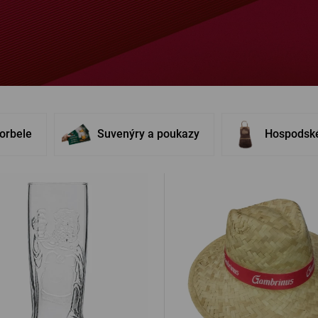
Ostatní
PŘIHL
PŘIHL
korbele
Suvenýry a poukazy
Hospodské
PŘIHLÁ
PŘIHL