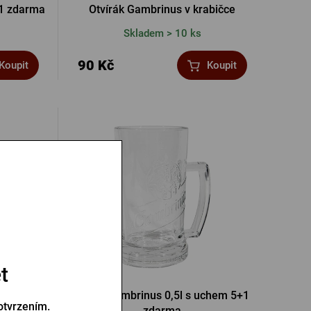
+1 zdarma
Otvírák Gambrinus v krabičce
Skladem > 10 ks
90 Kč
Koupit
Koupit
t
+1 zdarma
Půllitr Gambrinus 0,5l s uchem 5+1
otvrzením.
zdarma