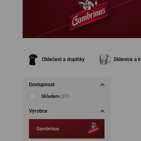
Šperky
Boxerky
Sluneční brýle
Ostatní
Ostatní
Oblečení a doplňky
Sklenice a 
Dostupnost
Skladem
(37)
Výrobce
Gambrinus