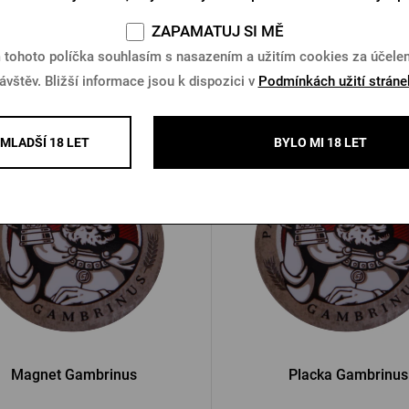
ZAPAMATUJ SI MĚ
Skladem 5 ks
Skladem > 10 ks
 tohoto políčka souhlasím s nasazením a užitím cookies za účel
 Kč
300 Kč
Koupit
ávštěv. Bližší informace jsou k dispozici v
Podmínkách užití stráne
MLADŠÍ 18 LET
BYLO MI 18 LET
-37 %
Magnet Gambrinus
Placka Gambrinus