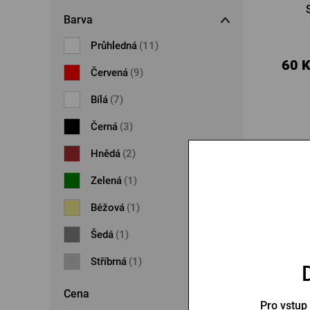
Barva
Průhledná
(11)
60 
Červená
(9)
Bílá
(7)
Černá
(3)
Hnědá
(2)
Zelená
(1)
Béžová
(1)
Šedá
(1)
Stříbrná
(1)
Cena
Plecho
Pro vstup