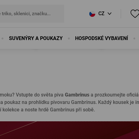
CZ
SK
SUVENÝRY A POUKAZY
HOSPODSKÉ VYBAVENÍ
EN
uktů do Oblíbených se prosím
registrujte
.
DE
E-mail:
*
nováním
ky
Suvenýry
Sport a outdoor
Zástěry
Korbely, džbánky
Dřevěné výrobky
PROUD X JAN SOCIÉT
Ostatní
ováním
ky
Otvíráky
Sport a outdoor
Zástěry
Korbely, džbánky
Od našich bednářů
PROUD X JAN SOCIÉT
Ostatní
Heslo:
*
 moku? Vstupte do světa piva
Gambrinus
a prozkoumejte oficiá
Magnety
Prkénka
a poukaz na prohlídku pivovaru Gambrinus. Každý kousek je insp
Propisky
Korbele
lní kolekce a noste hrdě Gambrinus při sobě.
Plechové cedule
Hodiny
Podtácky
Soudky
Zapomenuté h
Knihy
Ostatní