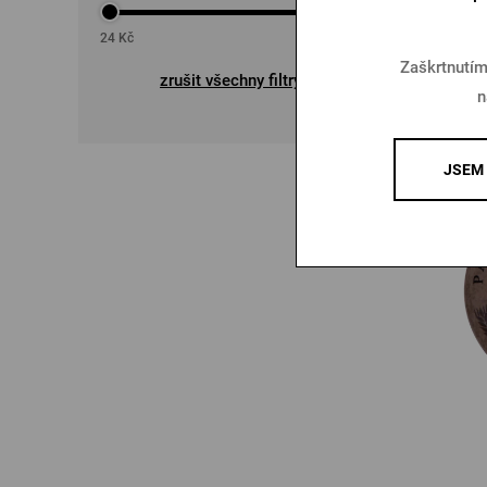
24
Kč
8100
Kč
Zaškrtnutím
zrušit všechny filtry
175
n
JSEM 